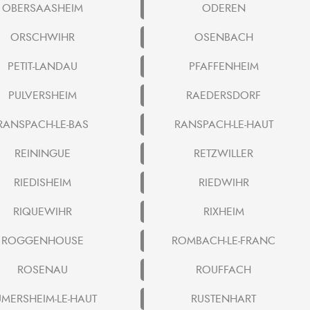
OBERSAASHEIM
ODEREN
ORSCHWIHR
OSENBACH
PETIT-LANDAU
PFAFFENHEIM
PULVERSHEIM
RAEDERSDORF
RANSPACH-LE-BAS
RANSPACH-LE-HAUT
REININGUE
RETZWILLER
RIEDISHEIM
RIEDWIHR
RIQUEWIHR
RIXHEIM
ROGGENHOUSE
ROMBACH-LE-FRANC
ROSENAU
ROUFFACH
MERSHEIM-LE-HAUT
RUSTENHART