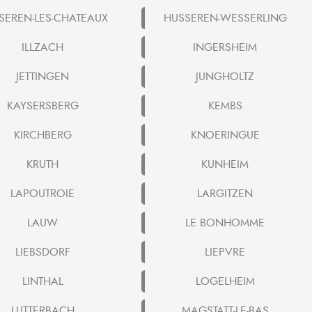
SEREN-LES-CHATEAUX
HUSSEREN-WESSERLING
ILLZACH
INGERSHEIM
JETTINGEN
JUNGHOLTZ
KAYSERSBERG
KEMBS
KIRCHBERG
KNOERINGUE
KRUTH
KUNHEIM
LAPOUTROIE
LARGITZEN
LAUW
LE BONHOMME
LIEBSDORF
LIEPVRE
LINTHAL
LOGELHEIM
LUTTERBACH
MAGSTATT-LE-BAS