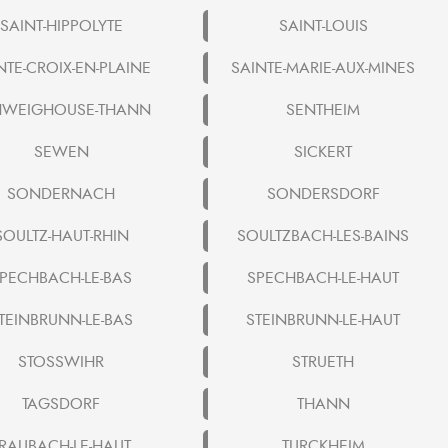
SAINT-HIPPOLYTE
SAINT-LOUIS
NTE-CROIX-EN-PLAINE
SAINTE-MARIE-AUX-MINES
HWEIGHOUSE-THANN
SENTHEIM
SEWEN
SICKERT
SONDERNACH
SONDERSDORF
SOULTZ-HAUT-RHIN
SOULTZBACH-LES-BAINS
PECHBACH-LE-BAS
SPECHBACH-LE-HAUT
TEINBRUNN-LE-BAS
STEINBRUNN-LE-HAUT
STOSSWIHR
STRUETH
TAGSDORF
THANN
RAUBACH-LE-HAUT
TURCKHEIM