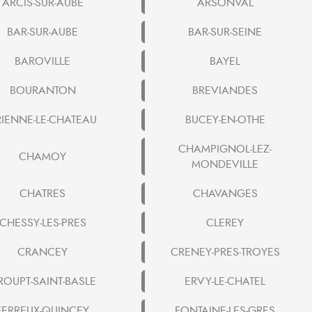
ARCIS-SUR-AUBE
ARSONVAL
BAR-SUR-AUBE
BAR-SUR-SEINE
BAROVILLE
BAYEL
BOURANTON
BREVIANDES
RIENNE-LE-CHATEAU
BUCEY-EN-OTHE
CHAMPIGNOL-LEZ-
CHAMOY
MONDEVILLE
CHATRES
CHAVANGES
CHESSY-LES-PRES
CLEREY
CRANCEY
CRENEY-PRES-TROYES
ROUPT-SAINT-BASLE
ERVY-LE-CHATEL
FERREUX-QUINCEY
FONTAINE-LES-GRES