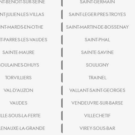
NT-BENOIT-SUR-SEINE
SAINT-GERMAIN
NT-JULIEN-LES-VILLAS
SAINT-LEGER-PRES-TROYES
INT-MARDS-EN-OTHE
SAINT-MARTIN-DE-BOSSENAY
T-PARRES-LES-VAUDES
SAINT-PHAL
SAINTE-MAURE
SAINTE-SAVINE
SOULAINES-DHUYS
SOULIGNY
TORVILLIERS
TRAINEL
VAL-D'AUZON
VALLANT-SAINT-GEORGES
VAUDES
VENDEUVRE-SUR-BARSE
ILLE-SOUS-LA-FERTE
VILLECHETIF
LENAUXE-LA-GRANDE
VIREY-SOUS-BAR