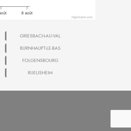
août
8 août
Highcharts.com
GRIESBACH-AU-VAL
BURNHAUPT-LE-BAS
FOLGENSBOURG
RUELISHEIM