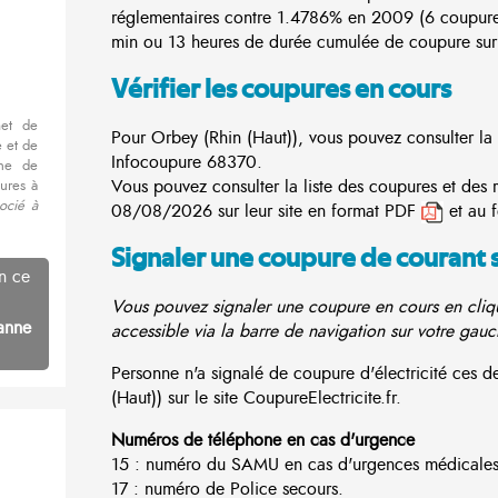
réglementaires contre 1.4786% en 2009 (6 coupur
min ou 13 heures de durée cumulée de coupure sur 
Vérifier les coupures en cours
met de
Pour Orbey (Rhin (Haut)), vous pouvez consulter la l
 et de
Infocoupure
68370.
nne de
Vous pouvez consulter la liste des coupures et des 
ures à
ocié à
08/08/2026 sur leur site en format PDF
et au 
Signaler une coupure de courant 
n ce
Vous pouvez signaler une coupure en cours en cliqu
anne
accessible via la barre de navigation sur votre gauc
Personne n'a signalé de coupure d'électricité ces
(Haut)) sur le site CoupureElectricite.fr.
Numéros de téléphone en cas d'urgence
15 : numéro du SAMU en cas d'urgences médicales
17 : numéro de Police secours.