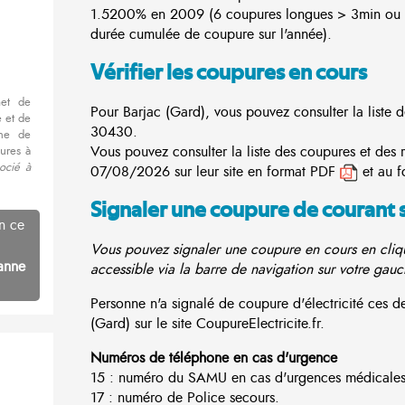
1.5200% en 2009 (6 coupures longues > 3min ou 3
durée cumulée de coupure sur l'année).
Vérifier les coupures en cours
met de
Pour Barjac (Gard), vous pouvez consulter la liste d
 et de
30430.
nne de
Vous pouvez consulter la liste des coupures et des 
ures à
ocié à
07/08/2026 sur leur site en format PDF
et au f
Signaler une coupure de courant 
n ce
Vous pouvez signaler une coupure en cours en cliqu
anne
accessible via la barre de navigation sur votre gauc
Personne n'a signalé de coupure d'électricité ces 
(Gard) sur le site CoupureElectricite.fr.
Numéros de téléphone en cas d'urgence
15 : numéro du SAMU en cas d'urgences médicales
17 : numéro de Police secours.