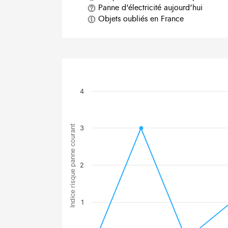
Panne d'électricité aujourd'hui
Objets oubliés en France
4
Indice risque panne courant
3
2
1