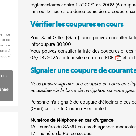
réglementaires contre 1.5200% en 2009 (6 coupur
min ou 13 heures de durée cumulée de coupure sur 
Vérifier les coupures en cours
met de
Pour Saint Gilles (Gard), vous pouvez consulter la l
 et de
Infocoupure
30800.
nne de
Vous pouvez consulter la liste des coupures et des r
ures à
associé
06/08/2026 sur leur site en format PDF
et au 
Signaler une coupure de courant 
n ce
Vous pouvez signaler une coupure en cours en cliqu
anne
accessible via la barre de navigation sur votre gauc
Personne n'a signalé de coupure d'électricité ces 
(Gard) sur le site CoupureElectricite.fr.
Numéros de téléphone en cas d'urgence
15 : numéro du SAMU en cas d'urgences médicales
17 : numéro de Police secours.