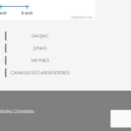
août
6 août
Highcharts.com
GAUJAC
JUNAS
MEYNES
CANAULES-ET-ARGENTIERES
rénées Orientales
-