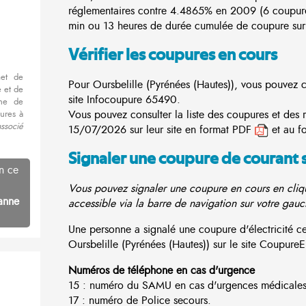
réglementaires contre 4.4865% en 2009 (6 coupur
min ou 13 heures de durée cumulée de coupure sur 
Vérifier les coupures en cours
met de
Pour Oursbelille (Pyrénées (Hautes)), vous pouvez co
 et de
site
Infocoupure
65490.
nne de
Vous pouvez consulter la liste des coupures et des 
ures à
associé
15/07/2026 sur leur site en format PDF
et au f
Signaler une coupure de courant 
n ce
Vous pouvez signaler une coupure en cours en cliqu
anne
accessible via la barre de navigation sur votre gauc
Une personne a signalé une coupure d'électricité 
Oursbelille (Pyrénées (Hautes)) sur le site CoupureEle
Numéros de téléphone en cas d'urgence
15 : numéro du SAMU en cas d'urgences médicales
17 : numéro de Police secours.