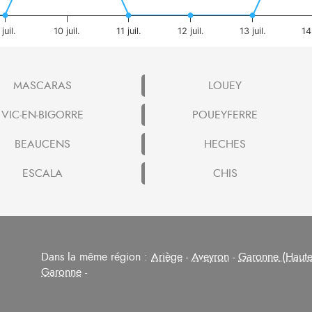
 juil.
10 juil.
11 juil.
12 juil.
13 juil.
14 
MASCARAS
LOUEY
VIC-EN-BIGORRE
POUEYFERRE
BEAUCENS
HECHES
ESCALA
CHIS
Dans la même région :
Ariège
-
Aveyron
-
Garonne (Haute
Garonne
-