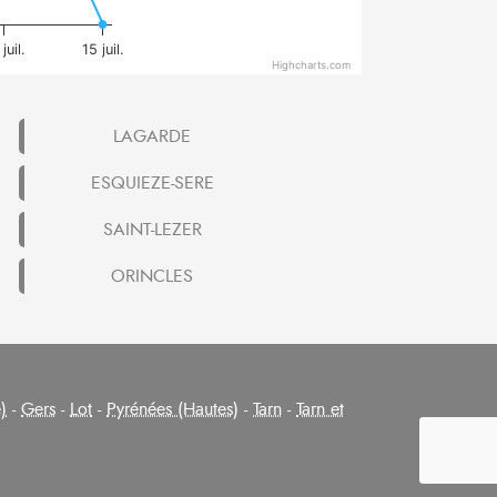
juil.
15 juil.
Highcharts.com
LAGARDE
ESQUIEZE-SERE
SAINT-LEZER
ORINCLES
)
-
Gers
-
Lot
-
Pyrénées (Hautes)
-
Tarn
-
Tarn et