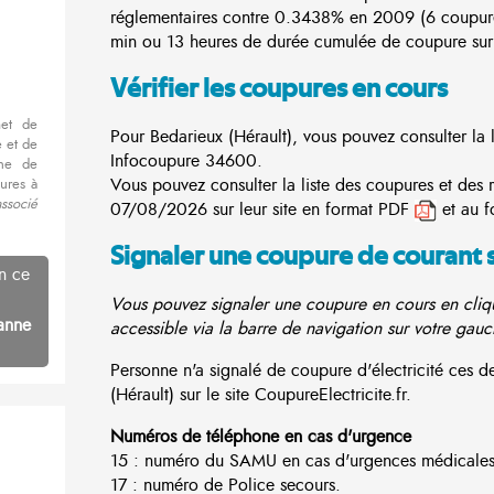
réglementaires contre 0.3438% en 2009 (6 coupur
min ou 13 heures de durée cumulée de coupure sur 
Vérifier les coupures en cours
met de
Pour Bedarieux (Hérault), vous pouvez consulter la l
 et de
Infocoupure
34600.
nne de
Vous pouvez consulter la liste des coupures et des 
ures à
ssocié
07/08/2026 sur leur site en format PDF
et au f
Signaler une coupure de courant 
n ce
Vous pouvez signaler une coupure en cours en cliqu
anne
accessible via la barre de navigation sur votre gauc
Personne n'a signalé de coupure d'électricité ces
(Hérault) sur le site CoupureElectricite.fr.
Numéros de téléphone en cas d'urgence
15 : numéro du SAMU en cas d'urgences médicales
17 : numéro de Police secours.