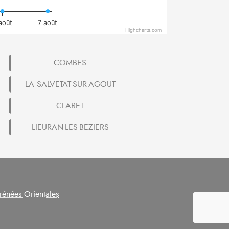
août
7 août
Highcharts.com
COMBES
LA SALVETAT-SUR-AGOUT
CLARET
LIEURAN-LES-BEZIERS
rénées Orientales
-