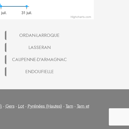
juil.
31 juil.
Highcharts.com
ORDAN-LARROQUE
LASSERAN
CAUPENNE-D'ARMAGNAC
ENDOUFIELLE
)
-
Gers
-
Lot
-
Pyrénées (Hautes)
-
Tarn
-
Tarn et