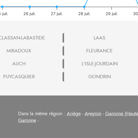
 juil.
26 juil.
27 juil.
28 juil.
29 juil.
30 
CLASSAN-LABASTIDE
LAAS
MIRADOUX
FLEURANCE
AUCH
L'ISLE-JOURDAIN
PUYCASQUIER
GONDRIN
Dans la même région :
Ariège
-
Aveyron
-
Garonne (Haute
Garonne
-