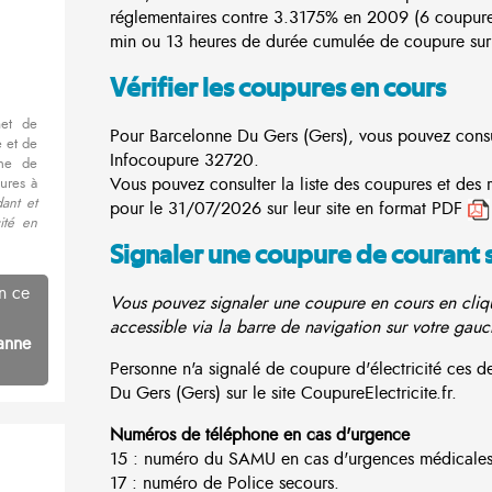
réglementaires contre 3.3175% en 2009 (6 coupur
min ou 13 heures de durée cumulée de coupure sur 
Vérifier les coupures en cours
met de
Pour Barcelonne Du Gers (Gers), vous pouvez consult
 et de
Infocoupure
32720.
nne de
Vous pouvez consulter la liste des coupures et des
ures à
ant et
pour le 31/07/2026 sur leur site en format PDF
cité en
Signaler une coupure de courant 
n ce
Vous pouvez signaler une coupure en cours en cliqu
accessible via la barre de navigation sur votre gauc
anne
Personne n'a signalé de coupure d'électricité ces
Du Gers (Gers) sur le site CoupureElectricite.fr.
Numéros de téléphone en cas d'urgence
15 : numéro du SAMU en cas d'urgences médicales
17 : numéro de Police secours.