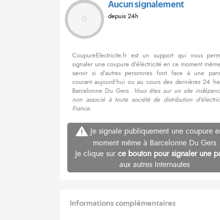
Aucun signalement
depuis 24h
0
CoupureElectricite.fr est un support qui vous per
signaler une coupure d'éléctricité en ce moment même
savoir si d'autres personnes font face à une pa
courant aujourd'hui ou au cours des dernières 24 he
Barcelonne Du Gers.
Vous êtes sur un site indépend
non associé à toute société de distribution d'électri
France.
Je signale publiquement une coupure e
moment même à Barcelonne Du Gers
Je clique sur
ce bouton pour signaler une p
aux autres Internautes
Informations complémentaires