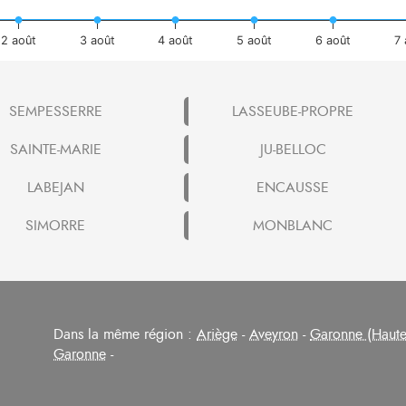
2 août
3 août
4 août
5 août
6 août
7
SEMPESSERRE
LASSEUBE-PROPRE
SAINTE-MARIE
JU-BELLOC
LABEJAN
ENCAUSSE
SIMORRE
MONBLANC
Dans la même région :
Ariège
-
Aveyron
-
Garonne (Haute
Garonne
-