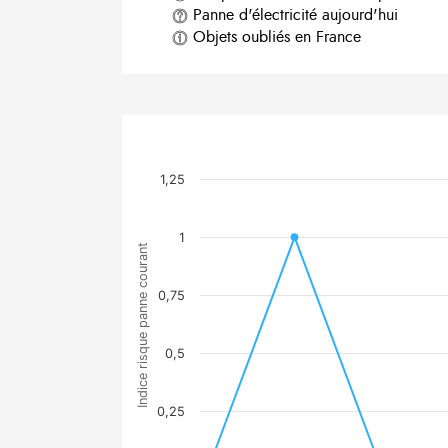
Panne d'électricité aujourd'hui
Objets oubliés en France
1,25
1
Indice risque panne courant
0,75
0,5
0,25