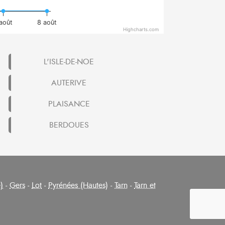
 août
8 août
Highcharts.com
L'ISLE-DE-NOE
AUTERIVE
PLAISANCE
BERDOUES
)
-
Gers
-
Lot
-
Pyrénées (Hautes)
-
Tarn
-
Tarn et