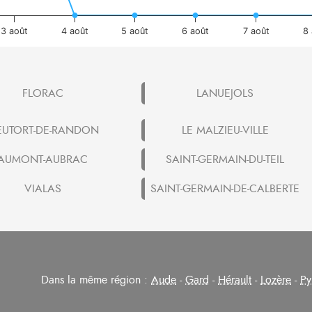
3 août
4 août
5 août
6 août
7 août
8 
FLORAC
LANUEJOLS
EUTORT-DE-RANDON
LE MALZIEU-VILLE
AUMONT-AUBRAC
SAINT-GERMAIN-DU-TEIL
VIALAS
SAINT-GERMAIN-DE-CALBERTE
Dans la même région :
Aude
-
Gard
-
Hérault
-
Lozère
-
Py