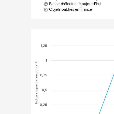
Panne d'électricité aujourd'hui
Objets oubliés en France
1,25
1
Indice risque panne courant
0,75
0,5
0,25