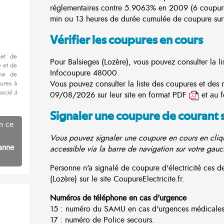
réglementaires contre 5.9063% en 2009 (6 coupur
min ou 13 heures de durée cumulée de coupure sur 
Vérifier les coupures en cours
met de
Pour Balsieges (Lozère), vous pouvez consulter la li
 et de
Infocoupure
48000.
nne de
Vous pouvez consulter la liste des coupures et des 
ures à
socié à
09/08/2026 sur leur site en format PDF
et au 
Signaler une coupure de courant 
n ce
Vous pouvez signaler une coupure en cours en cliqu
anne
accessible via la barre de navigation sur votre gauc
Personne n'a signalé de coupure d'électricité ces 
(Lozère) sur le site CoupureElectricite.fr.
Numéros de téléphone en cas d'urgence
15 : numéro du SAMU en cas d'urgences médicales
17 : numéro de Police secours.