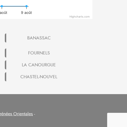
août
9 août
Highcharts.com
BANASSAC
FOURNELS
LA CANOURGUE
CHASTEL-NOUVEL
rénées Orientales
-