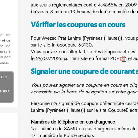
aux seuils réglementaires contre 4.4865% en 2009
brèves < 3 min ou 13 heures de durée cumulée de c
Vérifier les coupures en cours
met de
Pour Avezac Prat Lahitte (Pyrénées (Hautes)), vous 
 et de
sur le site
Infocoupure
65130.
nne de
Vous pouvez consulter la liste des coupures et des 
ures à
 et non
le 29/07/2026 sur leur site en format PDF
et au
rance.
Signaler une coupure de courant 
n ce
Vous pouvez signaler une coupure en cours en cliqu
anne
accessible via la barre de navigation sur votre gauc
Personne n'a signalé de coupure d'électricité ces
Lahitte (Pyrénées (Hautes)) sur le site CoupureElectric
Numéros de téléphone en cas d'urgence
15 : numéro du SAMU en cas d'urgences médicales
17 : numéro de Police secours.