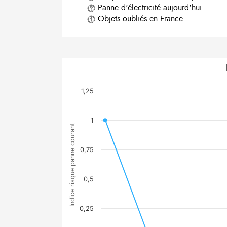
Panne d'électricité aujourd'hui
Objets oubliés en France
1,25
1
Indice risque panne courant
0,75
0,5
0,25