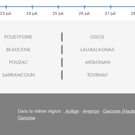
23 juil.
24 juil.
25 juil.
26 juil.
27 juil.
28
POUEYFERRE
ODOS
BEAUCENS
LAU-BALAGNAS
POUZAC
ARTAGNAN
SARRANCOLIN
TOURNAY
Dans la même région :
Ariège
-
Aveyron
-
Garonne (Haute
Garonne
-