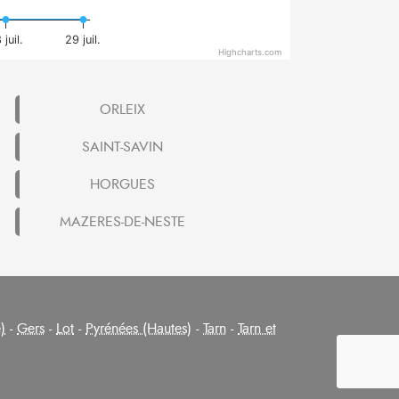
 juil.
29 juil.
Highcharts.com
ORLEIX
SAINT-SAVIN
HORGUES
MAZERES-DE-NESTE
)
-
Gers
-
Lot
-
Pyrénées (Hautes)
-
Tarn
-
Tarn et