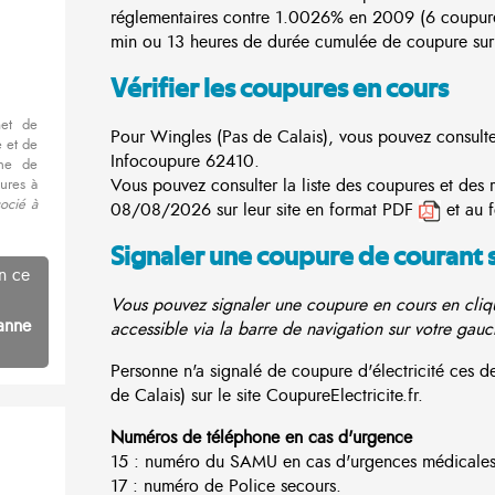
réglementaires contre 1.0026% en 2009 (6 coupur
min ou 13 heures de durée cumulée de coupure sur 
Vérifier les coupures en cours
met de
Pour Wingles (Pas de Calais), vous pouvez consulter 
 et de
Infocoupure
62410.
nne de
Vous pouvez consulter la liste des coupures et des 
ures à
socié à
08/08/2026 sur leur site en format PDF
et au 
Signaler une coupure de courant 
n ce
Vous pouvez signaler une coupure en cours en cliqu
anne
accessible via la barre de navigation sur votre gauc
Personne n'a signalé de coupure d'électricité ces
de Calais) sur le site CoupureElectricite.fr.
Numéros de téléphone en cas d'urgence
15 : numéro du SAMU en cas d'urgences médicales
17 : numéro de Police secours.