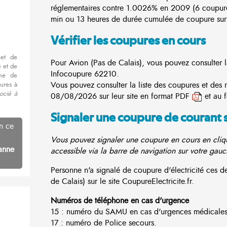
réglementaires contre 1.0026% en 2009 (6 coupur
min ou 13 heures de durée cumulée de coupure sur 
Vérifier les coupures en cours
met de
Pour Avion (Pas de Calais), vous pouvez consulter la
 et de
Infocoupure
62210.
nne de
Vous pouvez consulter la liste des coupures et des 
ures à
ocié à
08/08/2026 sur leur site en format PDF
et au 
Signaler une coupure de courant 
n ce
Vous pouvez signaler une coupure en cours en cliqu
anne
accessible via la barre de navigation sur votre gauc
Personne n'a signalé de coupure d'électricité ces 
de Calais) sur le site CoupureElectricite.fr.
Numéros de téléphone en cas d'urgence
15 : numéro du SAMU en cas d'urgences médicales
17 : numéro de Police secours.