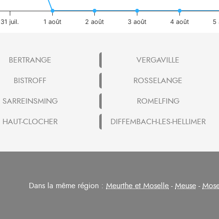
31 juil.
1 août
2 août
3 août
4 août
5 
BERTRANGE
VERGAVILLE
BISTROFF
ROSSELANGE
SARREINSMING
ROMELFING
HAUT-CLOCHER
DIFFEMBACH-LES-HELLIMER
Dans la même région :
Meurthe et Moselle
-
Meuse
-
Mose