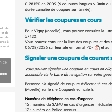
0.2812% en 2009 (6 coupures longues > 3min ou 3
durée cumulée de coupure sur l'année).
Vérifier les coupures en cours
met de
Pour Vigny (Moselle), vous pouvez consulter la list
 et de
57420.
nne de
Vous pouvez consulter la liste des coupures et des 
ures à
ocié à
06/08/2026 sur leur site en format PDF
et au 
Signaler une coupure de courant 
n ce
Vous pouvez signaler une coupure en cours en cliqu
anne
accessible via la barre de navigation sur votre gauc
Personne n'a signalé de coupure d'électricité ces
(Moselle) sur le site CoupureElectricite.fr.
Numéros de téléphone en cas d'urgence
15 : numéro du SAMU en cas d'urgences médicales
17 : numéro de Police secours.