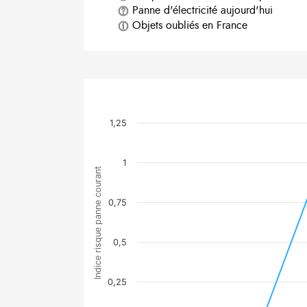
Panne d'électricité aujourd'hui
Objets oubliés en France
1,25
1
Indice risque panne courant
0,75
0,5
0,25