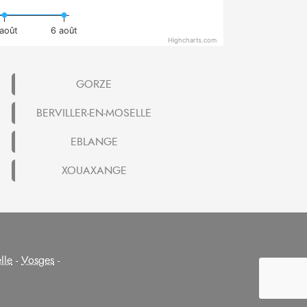
août
6 août
Highcharts.com
GORZE
BERVILLER-EN-MOSELLE
EBLANGE
XOUAXANGE
lle
-
Vosges
-