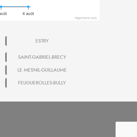
août
4 août
Highcharts.com
ESTRY
SAINT-GABRIEL-BRECY
LE MESNIL-GUILLAUME
FEUGUEROLLES-BULLY