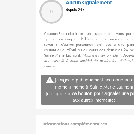
Aucun signalement
depuis 24h
0
CoupureElectricite.fr est un support qui vous per
signaler une coupure d'éléctricité en ce moment même
savoir si d'autres personnes font face à une pa
courant aujourd'hui ou au cours des dernières 24 he
Sainte Marie Laumont.
Vous êtes sur un site indépend
non associé à toute société de distribution d'électri
France.
Je signale publiquement une coupure e
moment même à Sainte Marie Laumont
Je clique sur
ce bouton pour signaler une p
aux autres Internautes
Informations complémentaires