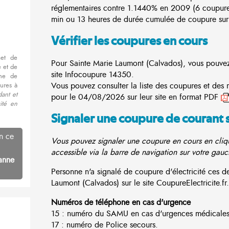
réglementaires contre 1.1440% en 2009 (6 coupur
min ou 13 heures de durée cumulée de coupure sur 
Vérifier les coupures en cours
met de
Pour Sainte Marie Laumont (Calvados), vous pouvez c
 et de
site
Infocoupure
14350.
nne de
Vous pouvez consulter la liste des coupures et des
ures à
ant et
pour le 04/08/2026 sur leur site en format PDF
cité en
Signaler une coupure de courant 
n ce
Vous pouvez signaler une coupure en cours en cliqu
accessible via la barre de navigation sur votre gauc
anne
Personne n'a signalé de coupure d'électricité ces 
Laumont (Calvados) sur le site CoupureElectricite.fr.
Numéros de téléphone en cas d'urgence
15 : numéro du SAMU en cas d'urgences médicales
17 : numéro de Police secours.