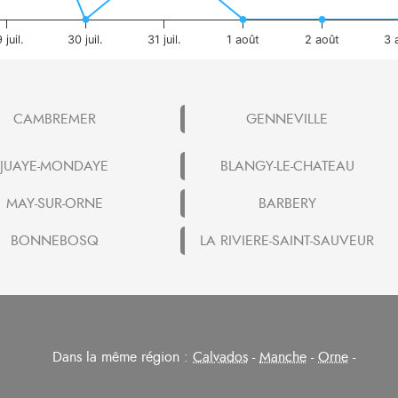
 juil.
30 juil.
31 juil.
1 août
2 août
3 
CAMBREMER
GENNEVILLE
JUAYE-MONDAYE
BLANGY-LE-CHATEAU
MAY-SUR-ORNE
BARBERY
BONNEBOSQ
LA RIVIERE-SAINT-SAUVEUR
Dans la même région :
Calvados
-
Manche
-
Orne
-