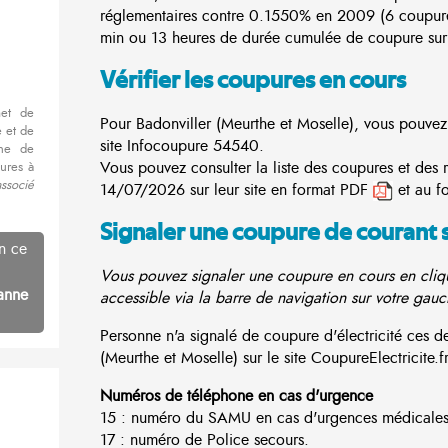
réglementaires contre 0.1550% en 2009 (6 coupur
min ou 13 heures de durée cumulée de coupure sur 
Vérifier les coupures en cours
met de
Pour Badonviller (Meurthe et Moselle), vous pouvez 
 et de
site
Infocoupure
54540.
nne de
Vous pouvez consulter la liste des coupures et des 
ures à
associé
14/07/2026 sur leur site en format PDF
et au f
Signaler une coupure de courant 
n ce
Vous pouvez signaler une coupure en cours en cliqu
anne
accessible via la barre de navigation sur votre gauc
Personne n'a signalé de coupure d'électricité ces 
(Meurthe et Moselle) sur le site CoupureElectricite.fr
Numéros de téléphone en cas d'urgence
15 : numéro du SAMU en cas d'urgences médicales
17 : numéro de Police secours.