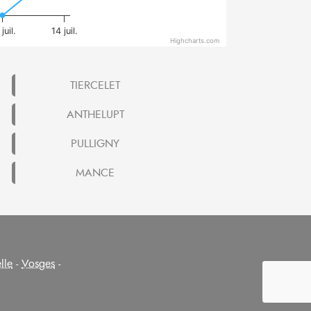
juil.
14 juil.
Highcharts.com
TIERCELET
ANTHELUPT
PULLIGNY
MANCE
lle
-
Vosges
-