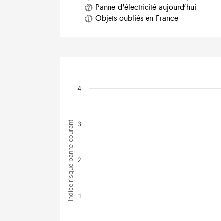
Panne d'électricité aujourd'hui
Objets oubliés en France
4
Indice risque panne courant
3
2
1