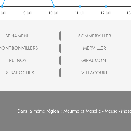
 juil.
9 juil.
10 juil.
11 juil.
12 juil.
13 
BENAMENIL
SOMMERVILLER
MONT-BONVILLERS
MERVILLER
PULNOY
GIRAUMONT
LES BAROCHES
VILLACOURT
Dans la même région :
Meurthe et Moselle
-
Meuse
-
Mose