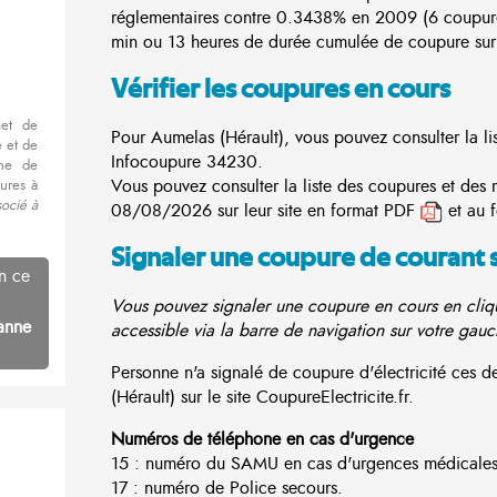
réglementaires contre 0.3438% en 2009 (6 coupur
min ou 13 heures de durée cumulée de coupure sur 
Vérifier les coupures en cours
met de
Pour Aumelas (Hérault), vous pouvez consulter la lis
 et de
Infocoupure
34230.
nne de
Vous pouvez consulter la liste des coupures et des 
ures à
socié à
08/08/2026 sur leur site en format PDF
et au 
Signaler une coupure de courant 
n ce
Vous pouvez signaler une coupure en cours en cliqu
anne
accessible via la barre de navigation sur votre gauc
Personne n'a signalé de coupure d'électricité ces
(Hérault) sur le site CoupureElectricite.fr.
Numéros de téléphone en cas d'urgence
15 : numéro du SAMU en cas d'urgences médicales
17 : numéro de Police secours.