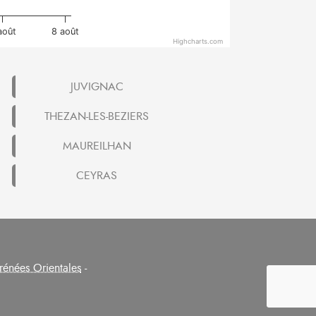
août
8 août
Highcharts.com
JUVIGNAC
THEZAN-LES-BEZIERS
MAUREILHAN
CEYRAS
rénées Orientales
-