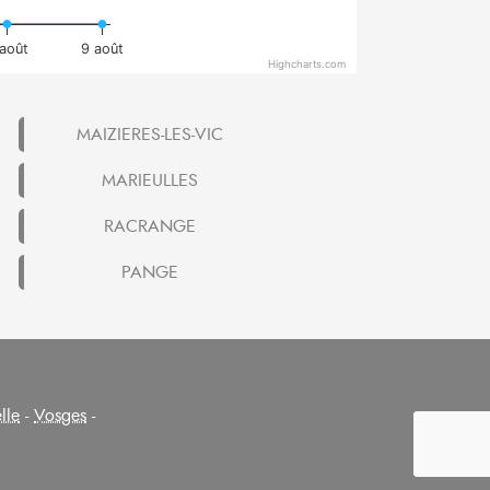
août
9 août
Highcharts.com
MAIZIERES-LES-VIC
MARIEULLES
RACRANGE
PANGE
lle
-
Vosges
-