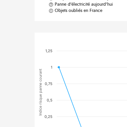
Panne d'électricité aujourd'hui
Objets oubliés en France
1,25
1
Indice risque panne courant
0,75
0,5
0,25