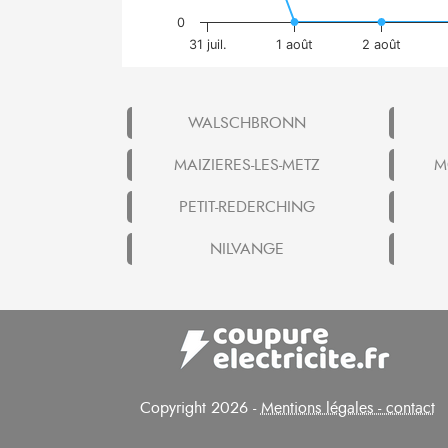
0
31 juil.
1 août
2 août
WALSCHBRONN
MAIZIERES-LES-METZ
M
PETIT-REDERCHING
NILVANGE
Copyright 2026 -
Mentions légales - contact