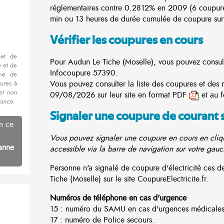
réglementaires contre 0.2812% en 2009 (6 coupur
min ou 13 heures de durée cumulée de coupure sur 
Vérifier les coupures en cours
met de
Pour Audun Le Tiche (Moselle), vous pouvez consulte
 et de
Infocoupure
57390.
nne de
Vous pouvez consulter la liste des coupures et des 
ures à
et non
09/08/2026 sur leur site en format PDF
et au 
rance.
Signaler une coupure de courant 
n ce
Vous pouvez signaler une coupure en cours en cliqu
anne
accessible via la barre de navigation sur votre gauc
Personne n'a signalé de coupure d'électricité ces
Tiche (Moselle) sur le site CoupureElectricite.fr.
Numéros de téléphone en cas d'urgence
15 : numéro du SAMU en cas d'urgences médicales
17 : numéro de Police secours.