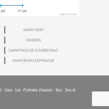
juil.
21 juil.
Highcharts.com
SAINT-GERY
GORSES
SAINT-PAUL-DE-LOUBRESSAC
SAINT-JEAN-LESPINASSE
)
-
Gers
-
Lot
-
Pyrénées (Hautes)
-
Tarn
-
Tarn et