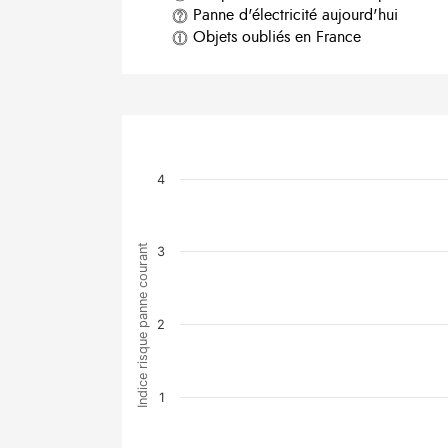
Panne d'électricité aujourd'hui
Objets oubliés en France
4
Indice risque panne courant
3
2
1