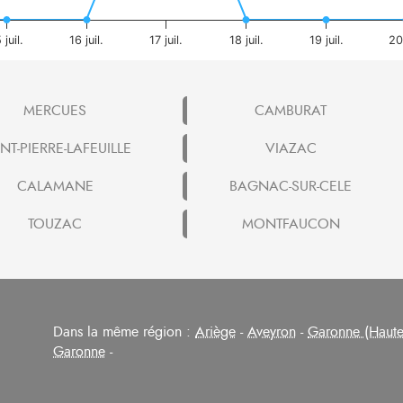
 juil.
16 juil.
17 juil.
18 juil.
19 juil.
20 
MERCUES
CAMBURAT
NT-PIERRE-LAFEUILLE
VIAZAC
CALAMANE
BAGNAC-SUR-CELE
TOUZAC
MONTFAUCON
Dans la même région :
Ariège
-
Aveyron
-
Garonne (Haute
Garonne
-