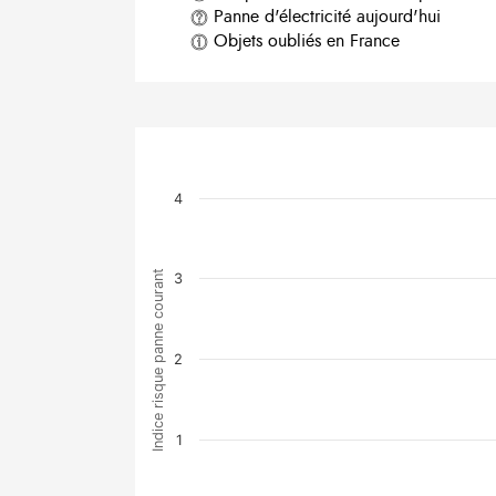
Panne d'électricité aujourd'hui
Objets oubliés en France
4
Indice risque panne courant
3
2
1