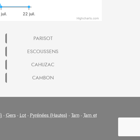
juil.
22 juil.
Highcharts.com
PARISOT
ESCOUSSENS
CAHUZAC
CAMBON
)
-
Gers
-
Lot
-
Pyrénées (Hautes)
-
Tarn
-
Tarn et