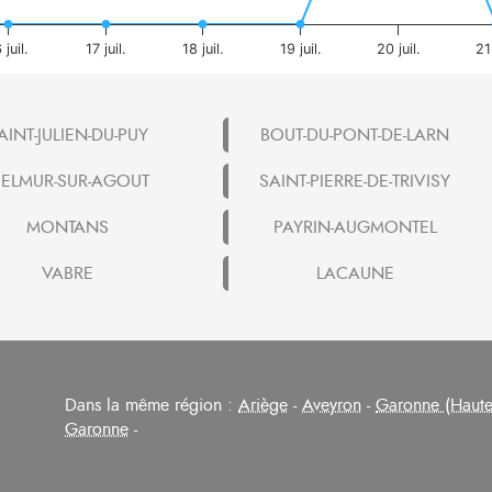
 juil.
17 juil.
18 juil.
19 juil.
20 juil.
21 
AINT-JULIEN-DU-PUY
BOUT-DU-PONT-DE-LARN
IELMUR-SUR-AGOUT
SAINT-PIERRE-DE-TRIVISY
MONTANS
PAYRIN-AUGMONTEL
VABRE
LACAUNE
Dans la même région :
Ariège
-
Aveyron
-
Garonne (Haute
Garonne
-