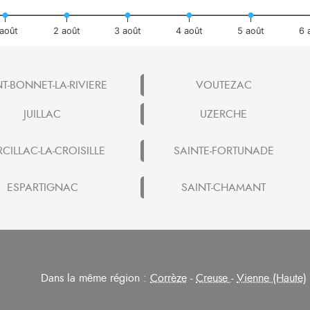
 août
2 août
3 août
4 août
5 août
6 
NT-BONNET-LA-RIVIERE
VOUTEZAC
JUILLAC
UZERCHE
CILLAC-LA-CROISILLE
SAINTE-FORTUNADE
ESPARTIGNAC
SAINT-CHAMANT
Dans la même région :
Corrèze
-
Creuse
-
Vienne (Haute)