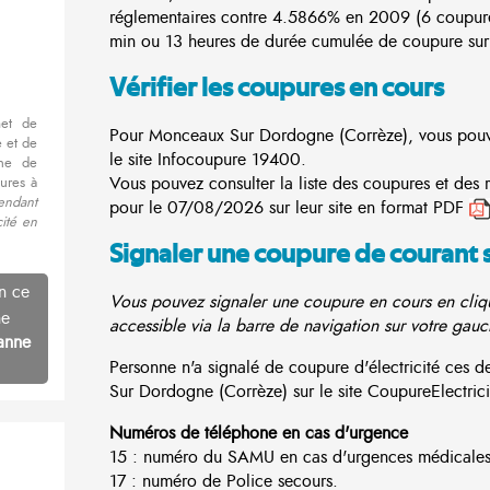
réglementaires contre 4.5866% en 2009 (6 coupur
min ou 13 heures de durée cumulée de coupure sur 
Vérifier les coupures en cours
met de
Pour Monceaux Sur Dordogne (Corrèze), vous pouvez
 et de
le site
Infocoupure
19400.
nne de
Vous pouvez consulter la liste des coupures et de
ures à
endant
pour le 07/08/2026 sur leur site en format PDF
cité en
Signaler une coupure de courant 
n ce
Vous pouvez signaler une coupure en cours en cliqu
ne
accessible via la barre de navigation sur votre gauc
anne
Personne n'a signalé de coupure d'électricité ces
Sur Dordogne (Corrèze) sur le site CoupureElectricit
Numéros de téléphone en cas d'urgence
15 : numéro du SAMU en cas d'urgences médicales
17 : numéro de Police secours.