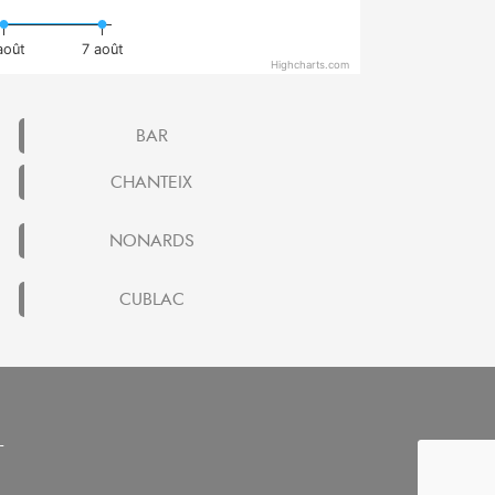
août
7 août
Highcharts.com
BAR
CHANTEIX
NONARDS
CUBLAC
-