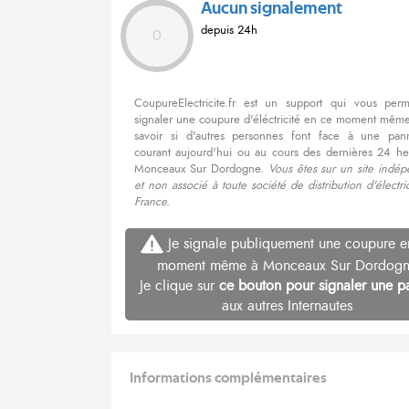
Aucun signalement
depuis 24h
0
CoupureElectricite.fr est un support qui vous per
signaler une coupure d'éléctricité en ce moment même
savoir si d'autres personnes font face à une pa
courant aujourd'hui ou au cours des dernières 24 he
Monceaux Sur Dordogne.
Vous êtes sur un site indép
et non associé à toute société de distribution d'électri
France.
Je signale publiquement une coupure e
moment même à Monceaux Sur Dordog
Je clique sur
ce bouton pour signaler une p
aux autres Internautes
Informations complémentaires