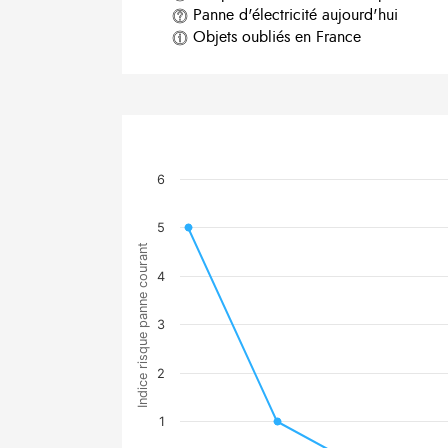
Panne d'électricité aujourd'hui
Objets oubliés en France
6
5
Indice risque panne courant
4
3
2
1