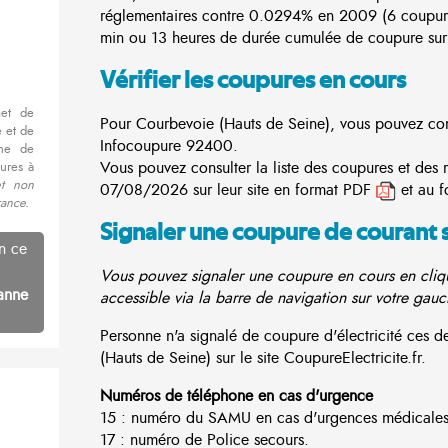
réglementaires contre 0.0294% en 2009 (6 coupur
min ou 13 heures de durée cumulée de coupure sur 
Vérifier les coupures en cours
met de
Pour Courbevoie (Hauts de Seine), vous pouvez consu
 et de
Infocoupure
92400.
nne de
Vous pouvez consulter la liste des coupures et des
ures à
et non
07/08/2026 sur leur site en format PDF
et au f
rance.
Signaler une coupure de courant 
n ce
Vous pouvez signaler une coupure en cours en cliqu
anne
accessible via la barre de navigation sur votre gauc
Personne n'a signalé de coupure d'électricité ces
(Hauts de Seine) sur le site CoupureElectricite.fr.
Numéros de téléphone en cas d'urgence
15 : numéro du SAMU en cas d'urgences médicales
17 : numéro de Police secours.