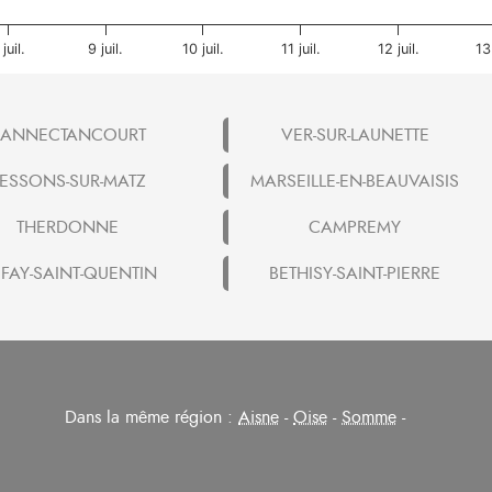
 juil.
9 juil.
10 juil.
11 juil.
12 juil.
13 
ANNECTANCOURT
VER-SUR-LAUNETTE
ESSONS-SUR-MATZ
MARSEILLE-EN-BEAUVAISIS
THERDONNE
CAMPREMY
 FAY-SAINT-QUENTIN
BETHISY-SAINT-PIERRE
Dans la même région :
Aisne
-
Oise
-
Somme
-