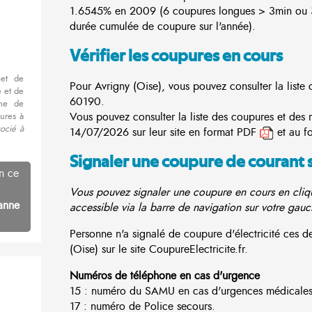
1.6545% en 2009 (6 coupures longues > 3min ou 3
durée cumulée de coupure sur l'année).
Vérifier les coupures en cours
met de
Pour Avrigny (Oise), vous pouvez consulter la liste 
 et de
60190.
nne de
Vous pouvez consulter la liste des coupures et des 
ures à
ocié à
14/07/2026 sur leur site en format PDF
et au f
Signaler une coupure de courant 
n ce
Vous pouvez signaler une coupure en cours en cliqu
anne
accessible via la barre de navigation sur votre gauc
Personne n'a signalé de coupure d'électricité ces 
(Oise) sur le site CoupureElectricite.fr.
Numéros de téléphone en cas d'urgence
15 : numéro du SAMU en cas d'urgences médicales
17 : numéro de Police secours.