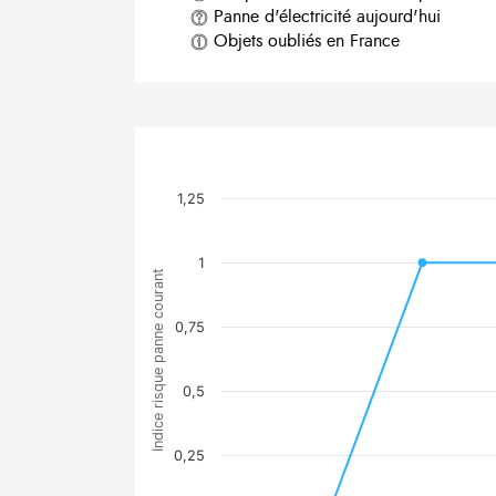
Panne d'électricité aujourd'hui
Objets oubliés en France
1,25
1
Indice risque panne courant
0,75
0,5
0,25