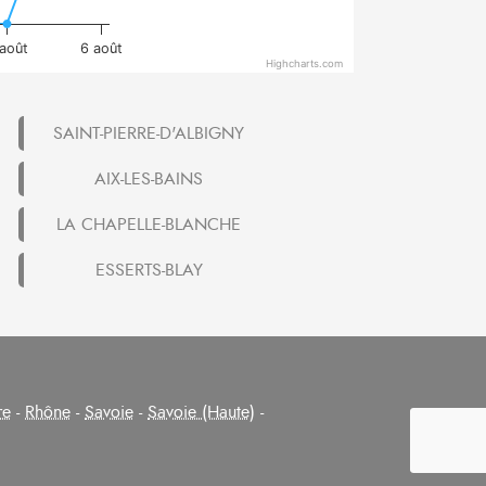
août
6 août
Highcharts.com
SAINT-PIERRE-D'ALBIGNY
AIX-LES-BAINS
LA CHAPELLE-BLANCHE
ESSERTS-BLAY
re
-
Rhône
-
Savoie
-
Savoie (Haute)
-