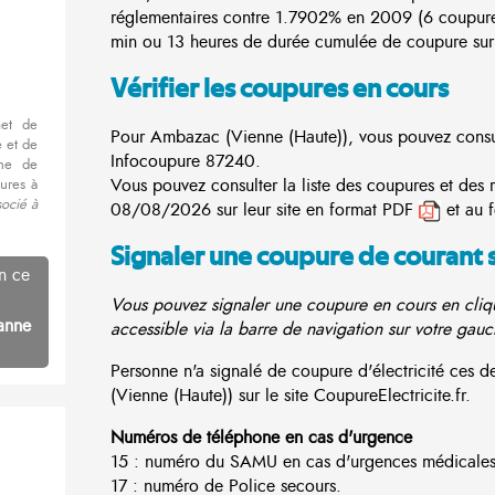
réglementaires contre 1.7902% en 2009 (6 coupur
min ou 13 heures de durée cumulée de coupure sur 
Vérifier les coupures en cours
met de
Pour Ambazac (Vienne (Haute)), vous pouvez consulte
 et de
Infocoupure
87240.
nne de
Vous pouvez consulter la liste des coupures et des
ures à
socié à
08/08/2026 sur leur site en format PDF
et au 
Signaler une coupure de courant 
n ce
Vous pouvez signaler une coupure en cours en cliqu
anne
accessible via la barre de navigation sur votre gauc
Personne n'a signalé de coupure d'électricité ces
(Vienne (Haute)) sur le site CoupureElectricite.fr.
Numéros de téléphone en cas d'urgence
15 : numéro du SAMU en cas d'urgences médicales
17 : numéro de Police secours.