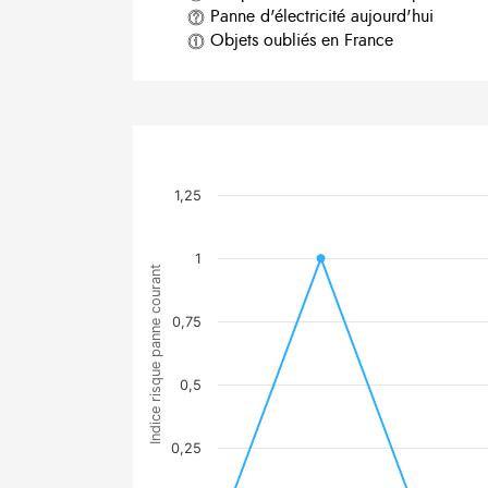
Panne d'électricité aujourd'hui
Objets oubliés en France
1,25
1
Indice risque panne courant
0,75
0,5
0,25