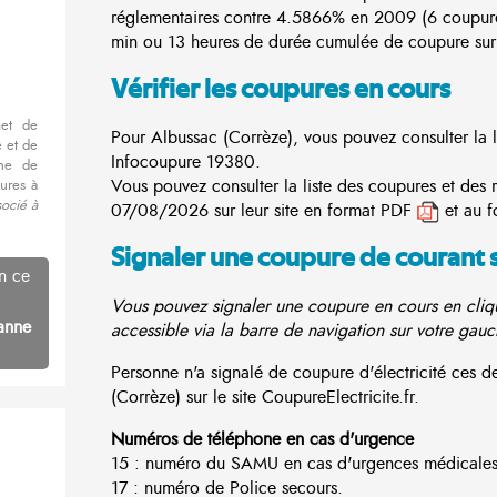
réglementaires contre 4.5866% en 2009 (6 coupur
min ou 13 heures de durée cumulée de coupure sur 
Vérifier les coupures en cours
met de
Pour Albussac (Corrèze), vous pouvez consulter la li
 et de
Infocoupure
19380.
nne de
Vous pouvez consulter la liste des coupures et des 
ures à
socié à
07/08/2026 sur leur site en format PDF
et au f
Signaler une coupure de courant 
n ce
Vous pouvez signaler une coupure en cours en cliqu
anne
accessible via la barre de navigation sur votre gauc
Personne n'a signalé de coupure d'électricité ces
(Corrèze) sur le site CoupureElectricite.fr.
Numéros de téléphone en cas d'urgence
15 : numéro du SAMU en cas d'urgences médicales
17 : numéro de Police secours.