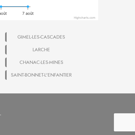
août
7 août
Highcharts.com
GIMEL-LES-CASCADES
LARCHE
CHANAC-LES-MINES
SAINT-BONNET-L'ENFANTIER
-