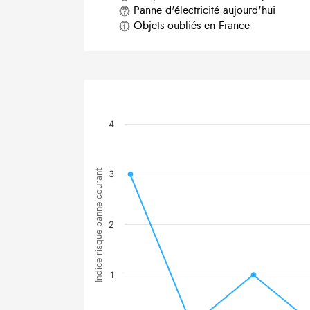
Panne d'électricité aujourd'hui
Objets oubliés en France
4
Indice risque panne courant
3
2
1