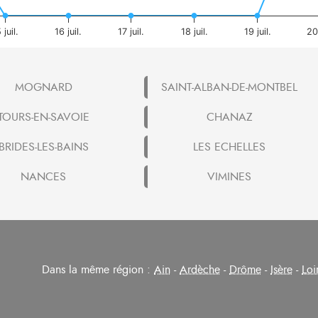
 juil.
16 juil.
17 juil.
18 juil.
19 juil.
20 
MOGNARD
SAINT-ALBAN-DE-MONTBEL
TOURS-EN-SAVOIE
CHANAZ
BRIDES-LES-BAINS
LES ECHELLES
NANCES
VIMINES
Dans la même région :
Ain
-
Ardèche
-
Drôme
-
Isère
-
Loi