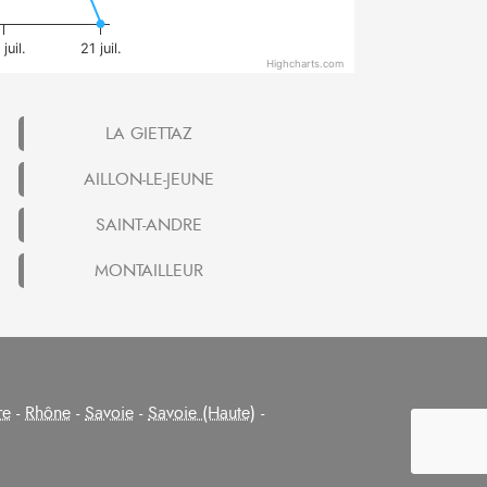
juil.
21 juil.
Highcharts.com
LA GIETTAZ
AILLON-LE-JEUNE
SAINT-ANDRE
MONTAILLEUR
re
-
Rhône
-
Savoie
-
Savoie (Haute)
-