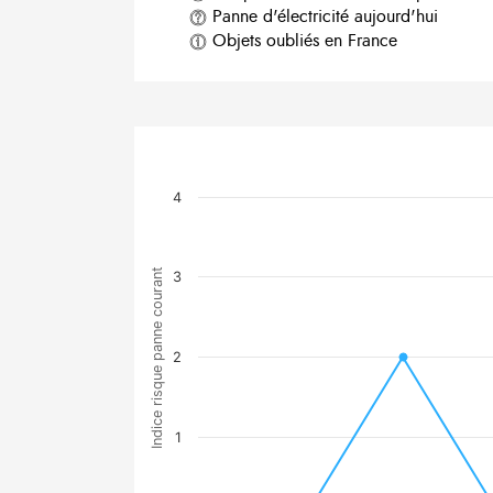
Panne d'électricité aujourd'hui
Objets oubliés en France
4
Indice risque panne courant
3
2
1