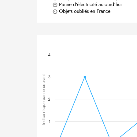
Panne d'électricité aujourd'hui
Objets oubliés en France
4
Indice risque panne courant
3
2
1