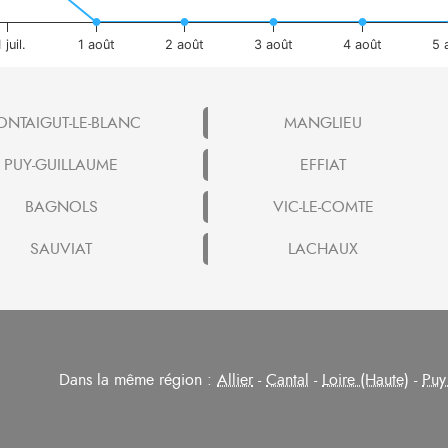
 juil.
1 août
2 août
3 août
4 août
5 
NTAIGUT-LE-BLANC
MANGLIEU
PUY-GUILLAUME
EFFIAT
BAGNOLS
VIC-LE-COMTE
SAUVIAT
LACHAUX
Dans la même région :
Allier
-
Cantal
-
Loire (Haute)
-
Puy