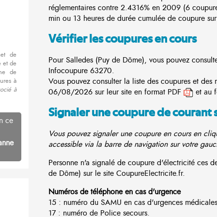
réglementaires contre 2.4316% en 2009 (6 coupur
min ou 13 heures de durée cumulée de coupure sur 
Vérifier les coupures en cours
met de
Pour Salledes (Puy de Dôme), vous pouvez consulter 
 et de
Infocoupure
63270.
nne de
Vous pouvez consulter la liste des coupures et des 
ures à
socié à
06/08/2026 sur leur site en format PDF
et au 
Signaler une coupure de courant 
n ce
Vous pouvez signaler une coupure en cours en cliqu
anne
accessible via la barre de navigation sur votre gauc
Personne n'a signalé de coupure d'électricité ces 
de Dôme) sur le site CoupureElectricite.fr.
Numéros de téléphone en cas d'urgence
15 : numéro du SAMU en cas d'urgences médicales
17 : numéro de Police secours.