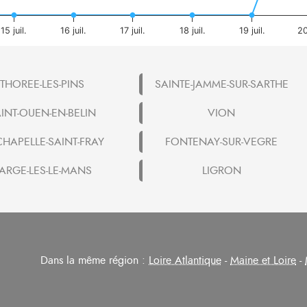
15 juil.
16 juil.
17 juil.
18 juil.
19 juil.
20
THOREE-LES-PINS
SAINTE-JAMME-SUR-SARTHE
INT-OUEN-EN-BELIN
VION
CHAPELLE-SAINT-FRAY
FONTENAY-SUR-VEGRE
ARGE-LES-LE-MANS
LIGRON
Dans la même région :
Loire Atlantique
-
Maine et Loire
-