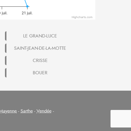
 juil.
21 juil.
Highcharts.com
LE GRAND-LUCE
SAINT-JEAN-DE-LA-MOTTE
CRISSE
BOUER
Mayenne
-
Sarthe
-
Vendée
-