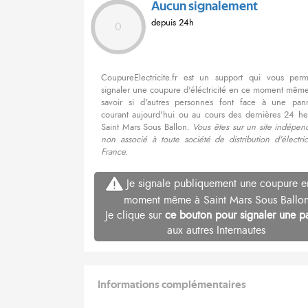
Aucun signalement
depuis 24h
0
CoupureElectricite.fr est un support qui vous per
signaler une coupure d'éléctricité en ce moment même
savoir si d'autres personnes font face à une pa
courant aujourd'hui ou au cours des dernières 24 he
Saint Mars Sous Ballon.
Vous êtes sur un site indépen
non associé à toute société de distribution d'électri
France.
Je signale publiquement une coupure e
moment même à Saint Mars Sous Ballo
Je clique sur
ce bouton pour signaler une p
aux autres Internautes
Informations complémentaires