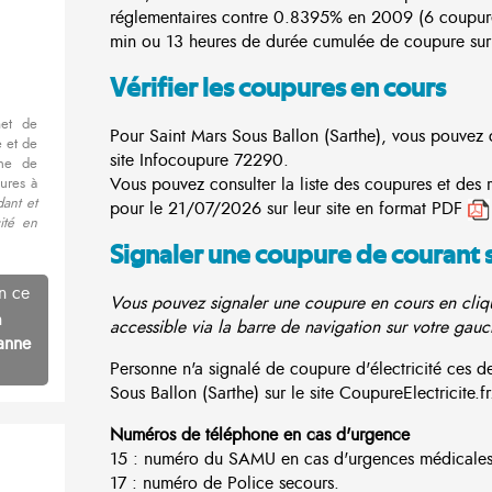
réglementaires contre 0.8395% en 2009 (6 coupur
min ou 13 heures de durée cumulée de coupure sur 
Vérifier les coupures en cours
met de
Pour Saint Mars Sous Ballon (Sarthe), vous pouvez c
 et de
site
Infocoupure
72290.
nne de
Vous pouvez consulter la liste des coupures et des 
ures à
dant et
pour le 21/07/2026 sur leur site en format PDF
cité en
Signaler une coupure de courant 
n ce
Vous pouvez signaler une coupure en cours en cliqu
n
accessible via la barre de navigation sur votre gauc
anne
Personne n'a signalé de coupure d'électricité ces 
Sous Ballon (Sarthe) sur le site CoupureElectricite.fr
Numéros de téléphone en cas d'urgence
15 : numéro du SAMU en cas d'urgences médicales
17 : numéro de Police secours.