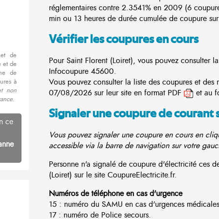
réglementaires contre 2.3541% en 2009 (6 coupur
min ou 13 heures de durée cumulée de coupure sur 
Vérifier les coupures en cours
met de
Pour Saint Florent (Loiret), vous pouvez consulter la
 et de
Infocoupure
45600.
nne de
Vous pouvez consulter la liste des coupures et des r
ures à
et non
07/08/2026 sur leur site en format PDF
et au f
rance.
Signaler une coupure de courant 
n ce
Vous pouvez signaler une coupure en cours en cliqu
anne
accessible via la barre de navigation sur votre gauc
Personne n'a signalé de coupure d'électricité ces 
(Loiret) sur le site CoupureElectricite.fr.
Numéros de téléphone en cas d'urgence
15 : numéro du SAMU en cas d'urgences médicales
17 : numéro de Police secours.