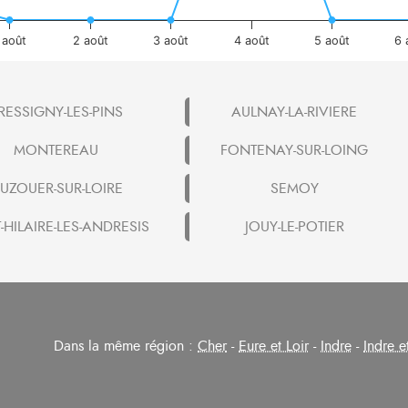
 août
2 août
3 août
4 août
5 août
6 
RESSIGNY-LES-PINS
AULNAY-LA-RIVIERE
MONTEREAU
FONTENAY-SUR-LOING
UZOUER-SUR-LOIRE
SEMOY
-HILAIRE-LES-ANDRESIS
JOUY-LE-POTIER
Dans la même région :
Cher
-
Eure et Loir
-
Indre
-
Indre e