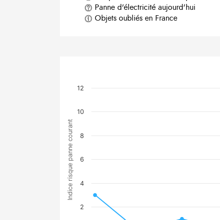
Panne d'électricité aujourd'hui
Objets oubliés en France
12
10
Indice risque panne courant
8
6
4
2