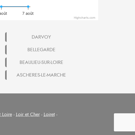
août
7 août
Highcharts.com
DARVOY
BELLEGARDE
BEAULIEU-SUR-LOIRE
ASCHERES-LE-MARCHE
t Loire
-
Loir et Cher
-
Loiret
-