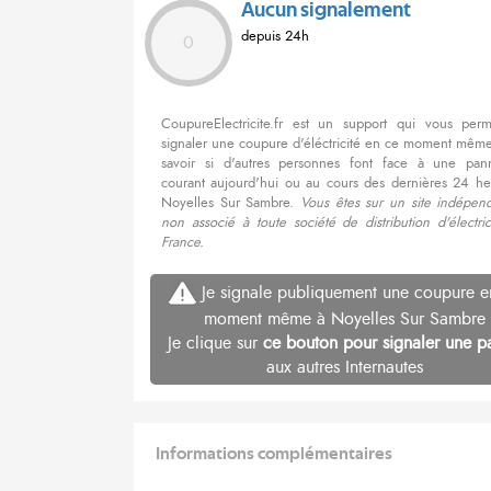
Aucun signalement
depuis 24h
0
CoupureElectricite.fr est un support qui vous per
signaler une coupure d'éléctricité en ce moment même
savoir si d'autres personnes font face à une pa
courant aujourd'hui ou au cours des dernières 24 he
Noyelles Sur Sambre.
Vous êtes sur un site indépend
non associé à toute société de distribution d'électri
France.
Je signale publiquement une coupure e
moment même à Noyelles Sur Sambre
Je clique sur
ce bouton pour signaler une p
aux autres Internautes
Informations complémentaires