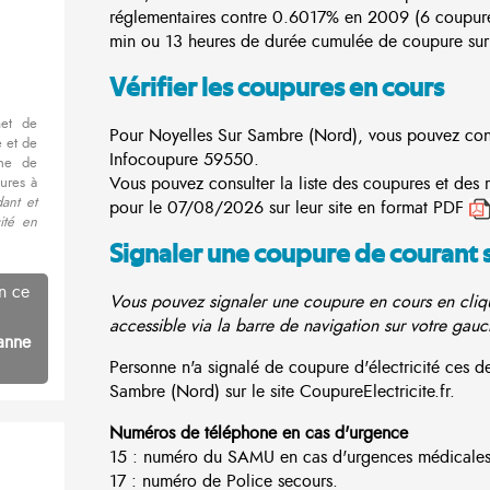
réglementaires contre 0.6017% en 2009 (6 coupur
min ou 13 heures de durée cumulée de coupure sur 
Vérifier les coupures en cours
met de
Pour Noyelles Sur Sambre (Nord), vous pouvez consul
 et de
Infocoupure
59550.
nne de
Vous pouvez consulter la liste des coupures et des
ures à
ant et
pour le 07/08/2026 sur leur site en format PDF
cité en
Signaler une coupure de courant 
n ce
Vous pouvez signaler une coupure en cours en cliqu
accessible via la barre de navigation sur votre gauc
anne
Personne n'a signalé de coupure d'électricité ces 
Sambre (Nord) sur le site CoupureElectricite.fr.
Numéros de téléphone en cas d'urgence
15 : numéro du SAMU en cas d'urgences médicales
17 : numéro de Police secours.