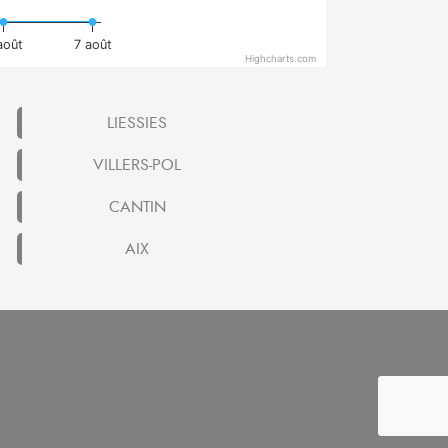
août
7 août
Highcharts.com
LIESSIES
VILLERS-POL
CANTIN
AIX