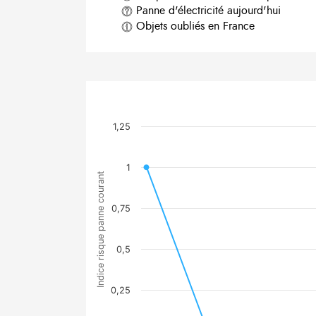
Panne d'électricité aujourd'hui
Objets oubliés en France
1,25
1
Indice risque panne courant
0,75
0,5
0,25