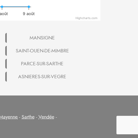
août
9 août
Highcharts.com
MANSIGNE
SAINT-OUEN-DE-MIMBRE
PARCE-SUR-SARTHE
ASNIERES-SUR-VEGRE
Mayenne
-
Sarthe
-
Vendée
-