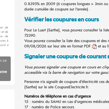
0.8395% en 2009 (6 coupures longues > 3min ou 
durée cumulée de coupure sur l'année).
Vérifier les coupures en cours
met de
Pour Le Luart (Sarthe), vous pouvez consulter la lis
 et de
72390.
nne de
Vous pouvez consulter la liste des coupures et des r
ures à
socié à
09/08/2026 sur leur site en format PDF
et au 
Signaler une coupure de courant 
n ce
Vous pouvez signaler une coupure en cours en cliqu
anne
accessible via la barre de navigation sur votre gauc
Personne n'a signalé de coupure d'électricité ces 
(Sarthe) sur le site CoupureElectricite.fr.
Numéros de téléphone en cas d'urgence
15 : numéro du SAMU en cas d'urgences médicales
17 : numéro de Police secours.