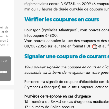
réglementaires contre 3.9876% en 2009 (6 coupur
min ou 13 heures de durée cumulée de coupure sur 
Vérifier les coupures en cours
met de
Pour Igon (Pyrénées Atlantiques), vous pouvez consul
 et de
Infocoupure
64800.
nne de
Vous pouvez consulter la liste des coupures et des 
ures à
ocié à
08/08/2026 sur leur site en format PDF
et au 
Signaler une coupure de courant 
n ce
Vous pouvez signaler une coupure en cours en cliqu
anne
accessible via la barre de navigation sur votre gauc
Personne n'a signalé de coupure d'électricité ces
(Pyrénées Atlantiques) sur le site CoupureElectricite.
Numéros de téléphone en cas d'urgence
15 : numéro du SAMU en cas d'urgences médicales
17 : numéro de Police secours.