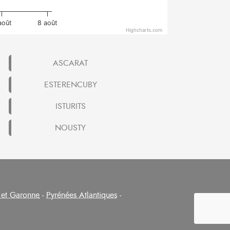
août
8 août
Highcharts.com
ASCARAT
ESTERENCUBY
ISTURITS
NOUSTY
 et Garonne
-
Pyrénées Atlantiques
-