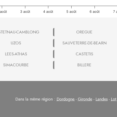
 août
3 août
4 août
5 août
6 août
7 
STETNAU-CAMBLONG
OREGUE
UZOS
SAUVETERRE-DE-BEARN
LEES-ATHAS
CASTETIS
SIMACOURBE
BILLERE
Dans la même région :
Dordogne
-
Gironde
-
Landes
-
Lot