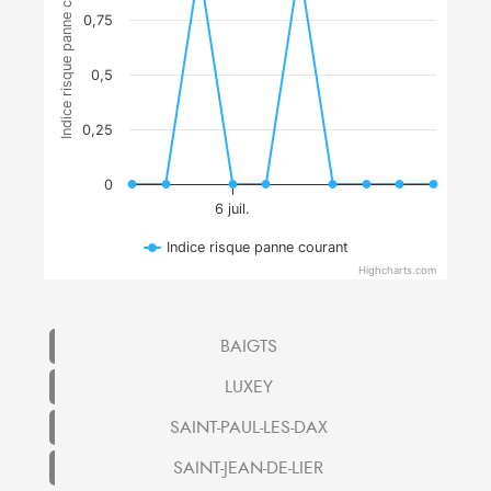
Indice risque panne courant
0,75
0,5
0,25
0
6 juil.
Indice risque panne courant
Highcharts.com
BAIGTS
LUXEY
SAINT-PAUL-LES-DAX
SAINT-JEAN-DE-LIER