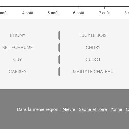
 août
4 août
5 août
6 août
7 août
8 
ETIGNY
LUCY-LE-BOIS
BELLECHAUME
CHITRY
CUY
CUDOT
CARISEY
MAILLY-LE-CHATEAU
Dans la même région :
Nièvre
-
Saône et Loire
-
Yonne
-
C