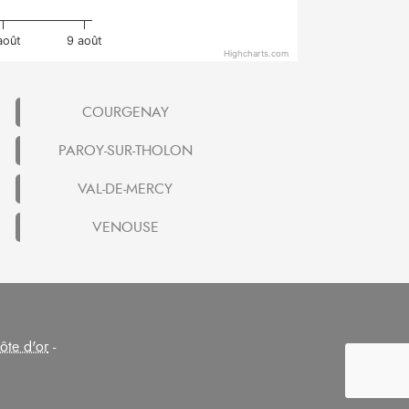
août
9 août
Highcharts.com
COURGENAY
PAROY-SUR-THOLON
VAL-DE-MERCY
VENOUSE
ôte d'or
-