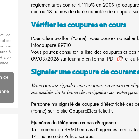
réglementaires contre 4.1115% en 2009 (6 coupure
min ou 13 heures de durée cumulée de coupure sur 
Vérifier les coupures en cours
met de
Pour Champvallon (Yonne), vous pouvez consulter la 
 et de
Infocoupure
89710.
nne de
Vous pouvez consulter la liste des coupures et des
ures à
et non
09/08/2026 sur leur site en format PDF
et au 
rance.
Signaler une coupure de courant 
n ce
Vous pouvez signaler une coupure en cours en cliqu
anne
accessible via la barre de navigation sur votre gauc
Personne n'a signalé de coupure d'électricité ces
(Yonne) sur le site CoupureElectricite.fr.
Numéros de téléphone en cas d'urgence
15 : numéro du SAMU en cas d'urgences médicales
17 : numéro de Police secours.