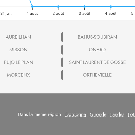
31 juil.
1 août
2 août
3 août
4 août
5 
AUREILHAN
BAHUS-SOUBIRAN
MISSON
ONARD
PUJO-LE-PLAN
SAINT-LAURENT-DE-GOSSE
MORCENX
ORTHEVIELLE
Dans la même région :
Dordogne
-
Gironde
-
Landes
-
Lot