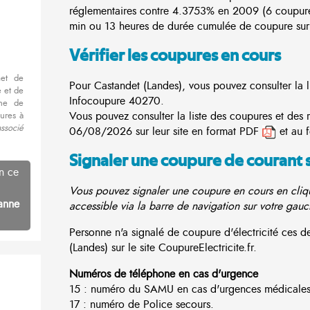
réglementaires contre 4.3753% en 2009 (6 coupur
min ou 13 heures de durée cumulée de coupure sur 
Vérifier les coupures en cours
met de
Pour Castandet (Landes), vous pouvez consulter la li
 et de
Infocoupure
40270.
nne de
Vous pouvez consulter la liste des coupures et des 
ures à
ssocié
06/08/2026 sur leur site en format PDF
et au 
Signaler une coupure de courant 
n ce
Vous pouvez signaler une coupure en cours en cliqu
anne
accessible via la barre de navigation sur votre gauc
Personne n'a signalé de coupure d'électricité ces
(Landes) sur le site CoupureElectricite.fr.
Numéros de téléphone en cas d'urgence
15 : numéro du SAMU en cas d'urgences médicales
17 : numéro de Police secours.