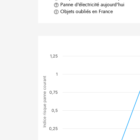
Panne d'électricité aujourd'hui
Objets oubliés en France
1,25
1
Indice risque panne courant
0,75
0,5
0,25