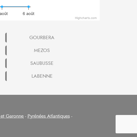
août
6 août
Highcharts.com
GOURBERA
MEZOS
SAUBUSSE
LABENNE
 et Garonne
-
Pyrénées Atlantiques
-