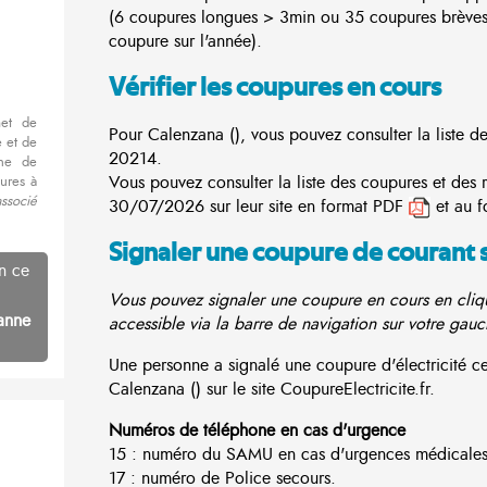
(6 coupures longues > 3min ou 35 coupures brève
coupure sur l'année).
Vérifier les coupures en cours
met de
Pour Calenzana (), vous pouvez consulter la liste d
 et de
20214.
nne de
Vous pouvez consulter la liste des coupures et des 
ures à
associé
30/07/2026 sur leur site en format PDF
et au f
Signaler une coupure de courant 
n ce
Vous pouvez signaler une coupure en cours en cliqu
anne
accessible via la barre de navigation sur votre gauc
Une personne a signalé une coupure d'électricité 
Calenzana () sur le site CoupureElectricite.fr.
Numéros de téléphone en cas d'urgence
15 : numéro du SAMU en cas d'urgences médicales
17 : numéro de Police secours.