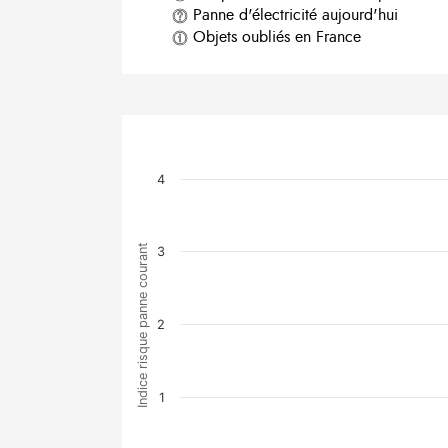
Panne d'électricité aujourd'hui
Objets oubliés en France
4
Indice risque panne courant
3
2
1