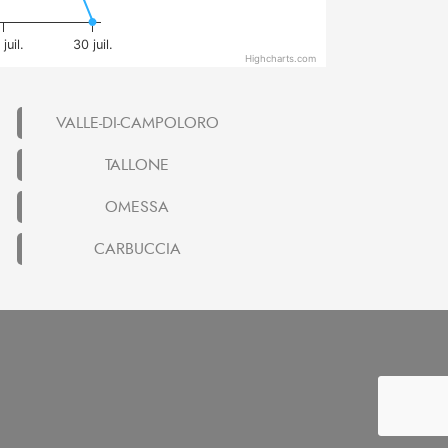
juil.
30 juil.
Highcharts.com
VALLE-DI-CAMPOLORO
TALLONE
OMESSA
CARBUCCIA