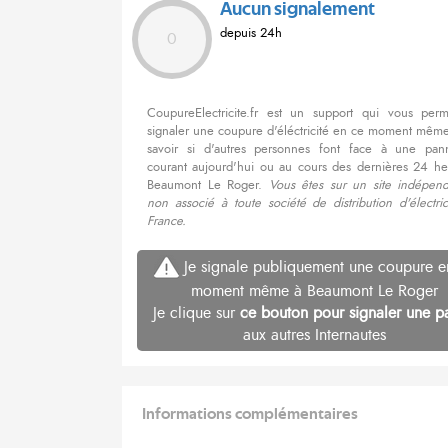
Aucun signalement
depuis 24h
0
CoupureElectricite.fr est un support qui vous per
signaler une coupure d'éléctricité en ce moment même
savoir si d'autres personnes font face à une pa
courant aujourd'hui ou au cours des dernières 24 he
Beaumont Le Roger.
Vous êtes sur un site indépend
non associé à toute société de distribution d'électri
France.
Je signale publiquement une coupure e
moment même à Beaumont Le Roger
Je clique sur
ce bouton pour signaler une p
aux autres Internautes
Informations complémentaires