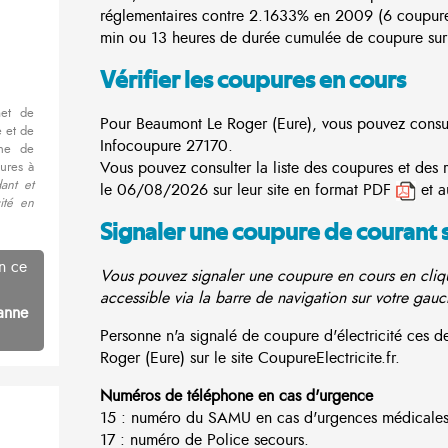
réglementaires contre 2.1633% en 2009 (6 coupur
min ou 13 heures de durée cumulée de coupure sur 
Vérifier les coupures en cours
met de
Pour Beaumont Le Roger (Eure), vous pouvez consulte
 et de
Infocoupure
27170.
nne de
Vous pouvez consulter la liste des coupures et des
ures à
ant et
le 06/08/2026 sur leur site en format PDF
et a
cité en
Signaler une coupure de courant 
n ce
Vous pouvez signaler une coupure en cours en cliqu
accessible via la barre de navigation sur votre gauc
anne
Personne n'a signalé de coupure d'électricité ces
Roger (Eure) sur le site CoupureElectricite.fr.
Numéros de téléphone en cas d'urgence
15 : numéro du SAMU en cas d'urgences médicales
17 : numéro de Police secours.