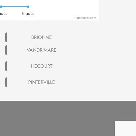
août
6 août
Highcharts.com
BRIONNE
VANDRIMARE
HECOURT
PINTERVILLE