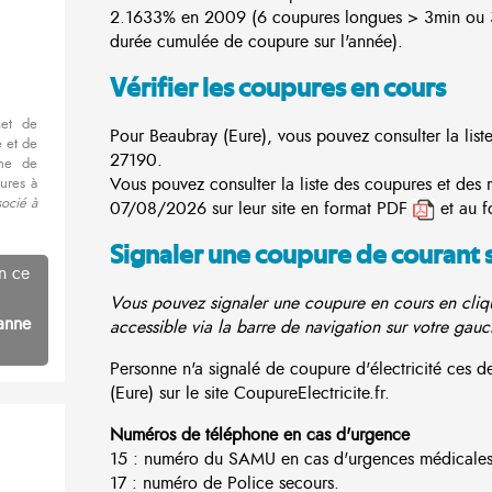
2.1633% en 2009 (6 coupures longues > 3min ou 3
durée cumulée de coupure sur l'année).
Vérifier les coupures en cours
met de
Pour Beaubray (Eure), vous pouvez consulter la list
 et de
27190.
nne de
Vous pouvez consulter la liste des coupures et des 
ures à
socié à
07/08/2026 sur leur site en format PDF
et au f
Signaler une coupure de courant 
n ce
Vous pouvez signaler une coupure en cours en cliqu
anne
accessible via la barre de navigation sur votre gauc
Personne n'a signalé de coupure d'électricité ces
(Eure) sur le site CoupureElectricite.fr.
Numéros de téléphone en cas d'urgence
15 : numéro du SAMU en cas d'urgences médicales
17 : numéro de Police secours.