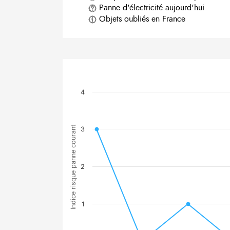
Panne d'électricité aujourd'hui
Objets oubliés en France
4
Indice risque panne courant
3
2
1