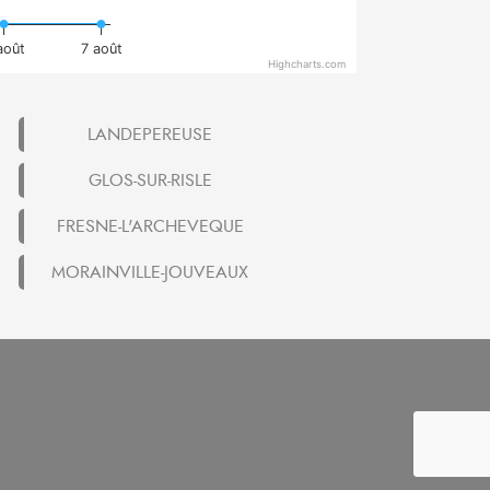
août
7 août
Highcharts.com
LANDEPEREUSE
GLOS-SUR-RISLE
FRESNE-L'ARCHEVEQUE
MORAINVILLE-JOUVEAUX