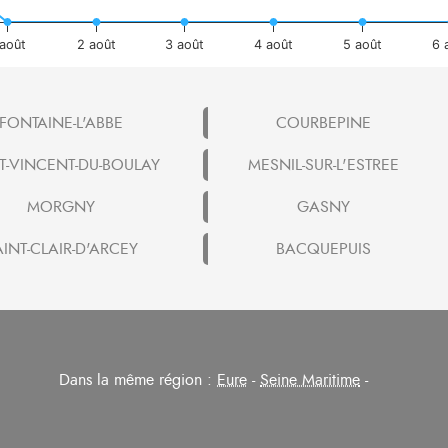
 août
2 août
3 août
4 août
5 août
6 
FONTAINE-L'ABBE
COURBEPINE
T-VINCENT-DU-BOULAY
MESNIL-SUR-L'ESTREE
MORGNY
GASNY
AINT-CLAIR-D'ARCEY
BACQUEPUIS
Dans la même région :
Eure
-
Seine Maritime
-