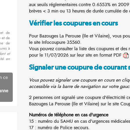
aux seuils réglementaires contre 0.6553% en 2009
brèves < 3 min ou 13 heures de durée cumulée de c
Vérifier les coupures en cours
met de
Pour Bazouges La Perouse (Ile et Vilaine), vous pou
 et de
le site
Infocoupure
35560.
nne de
Vous pouvez consulter la liste des coupures et des
ures à
ant et
pour le 11/07/2026 sur leur site en format PDF
cité en
Signaler une coupure de courant 
n ce
Vous pouvez signaler une coupure en cours en cliqu
accessible via la barre de navigation sur votre gauc
anne
2 personnes ont signalé une coupure d'électricité
Bazouges La Perouse (Ile et Vilaine) sur le site Coupu
Numéros de téléphone en cas d'urgence
15 : numéro du SAMU en cas d'urgences médicales
17 : numéro de Police secours.