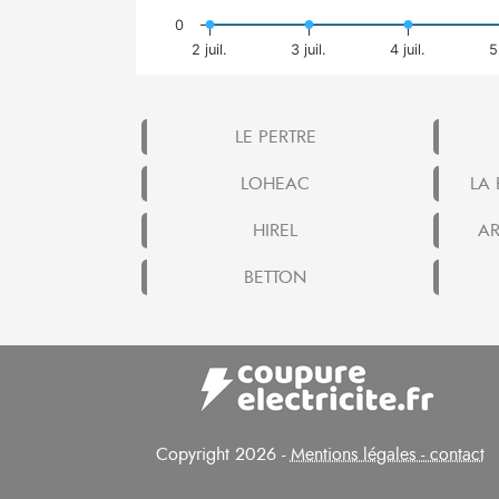
0
2 juil.
3 juil.
4 juil.
5
LE PERTRE
LOHEAC
LA
HIREL
AR
BETTON
Copyright 2026 -
Mentions légales - contact