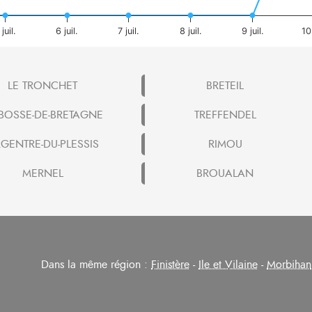
 juil.
6 juil.
7 juil.
8 juil.
9 juil.
10 
LE TRONCHET
BRETEIL
 BOSSE-DE-BRETAGNE
TREFFENDEL
GENTRE-DU-PLESSIS
RIMOU
MERNEL
BROUALAN
Dans la même région :
Finistère
-
Ile et Vilaine
-
Morbihan