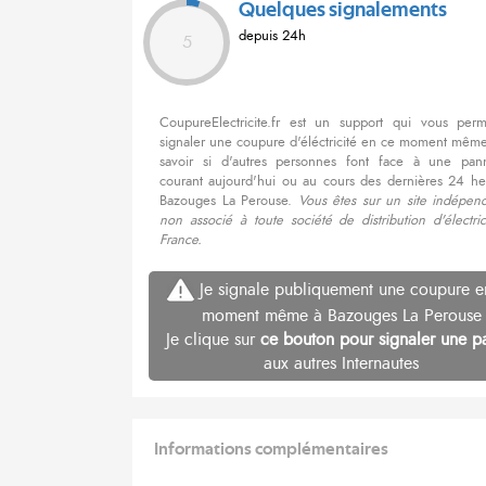
Quelques signalements
depuis 24h
5
CoupureElectricite.fr est un support qui vous per
signaler une coupure d'éléctricité en ce moment même
savoir si d'autres personnes font face à une pa
courant aujourd'hui ou au cours des dernières 24 he
Bazouges La Perouse.
Vous êtes sur un site indépend
non associé à toute société de distribution d'électri
France.
Je signale publiquement une coupure e
moment même à Bazouges La Perouse
Je clique sur
ce bouton pour signaler une p
aux autres Internautes
Informations complémentaires