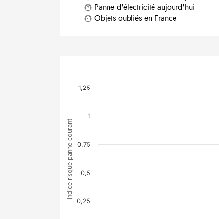
Panne d'électricité aujourd'hui
Objets oubliés en France
1,25
1
Indice risque panne courant
0,75
0,5
0,25