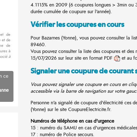
4.1115% en 2009 (6 coupures longues > 3min ou 3
durée cumulée de coupure sur l'année).
Vérifier les coupures en cours
met de
Pour Bazarnes (Yonne), vous pouvez consulter la lis
 et de
89460.
nne de
Vous pouvez consulter la liste des coupures et des 
ures à
socié à
15/07/2026 sur leur site en format PDF
et au f
Signaler une coupure de courant 
n ce
Vous pouvez signaler une coupure en cours en cliqu
anne
accessible via la barre de navigation sur votre gauc
Personne n'a signalé de coupure d'électricité ces
(Yonne) sur le site CoupureElectricite.fr.
Numéros de téléphone en cas d'urgence
15 : numéro du SAMU en cas d'urgences médicales
17 : numéro de Police secours.