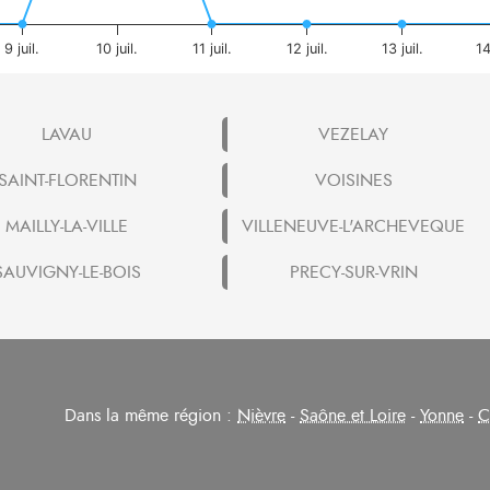
9 juil.
10 juil.
11 juil.
12 juil.
13 juil.
14
LAVAU
VEZELAY
SAINT-FLORENTIN
VOISINES
MAILLY-LA-VILLE
VILLENEUVE-L'ARCHEVEQUE
SAUVIGNY-LE-BOIS
PRECY-SUR-VRIN
Dans la même région :
Nièvre
-
Saône et Loire
-
Yonne
-
C