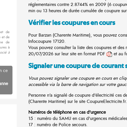
réglementaires contre 2.8744% en 2009 (6 coupur
min ou 13 heures de durée cumulée de coupure sur 
Vérifier les coupures en cours
met de
Pour Barzan (Charente Maritime), vous pouvez consult
 et de
Infocoupure
17120.
nne de
Vous pouvez consulter la liste des coupures et des 
ures à
ocié à
20/07/2026 sur leur site en format PDF
et au f
Signaler une coupure de courant 
n ce
Vous pouvez signaler une coupure en cours en cliqu
anne
accessible via la barre de navigation sur votre gauc
Personne n'a signalé de coupure d'électricité ces
(Charente Maritime) sur le site CoupureElectricite.fr.
Numéros de téléphone en cas d'urgence
15 : numéro du SAMU en cas d'urgences médicales
17 : numéro de Police secours.