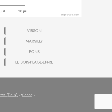
juil.
20 juil.
Highcharts.com
VIRSON
MARSILLY
PONS
LE BOIS-PLAGE-EN-RE
res (Deux)
-
Vienne
-