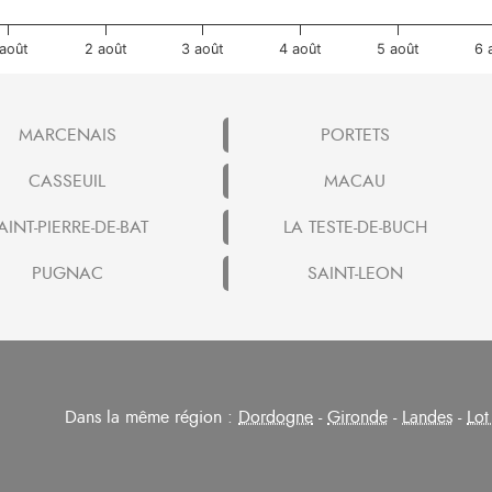
 août
2 août
3 août
4 août
5 août
6 
MARCENAIS
PORTETS
CASSEUIL
MACAU
AINT-PIERRE-DE-BAT
LA TESTE-DE-BUCH
PUGNAC
SAINT-LEON
Dans la même région :
Dordogne
-
Gironde
-
Landes
-
Lot