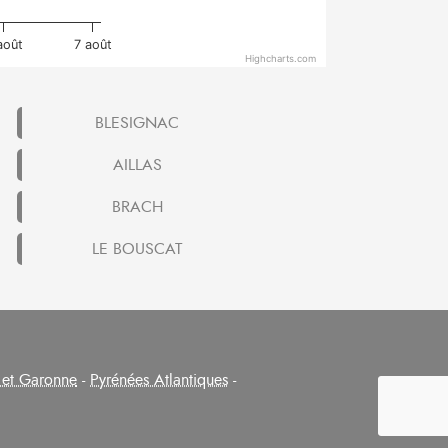
août
7 août
Highcharts.com
BLESIGNAC
AILLAS
BRACH
LE BOUSCAT
 et Garonne
-
Pyrénées Atlantiques
-