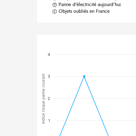
Panne d'électricité aujourd'hui
Objets oubliés en France
4
Indice risque panne courant
3
2
1