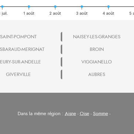
 juil.
1 août
2 août
3 août
4 août
5 
SAINT-POMPONT
NAISEY-LES-GRANGES
SBARAUD-MERIGNAT
BROIN
LEURY-SUR-ANDELLE
VIGGIANELLO
GIVERVILLE
AUBRES
Dans la même région :
Aisne
-
Oise
-
Somme
-