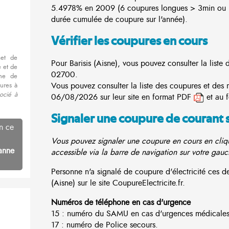
5.4978% en 2009 (6 coupures longues > 3min ou 3
durée cumulée de coupure sur l'année).
Vérifier les coupures en cours
met de
Pour Barisis (Aisne), vous pouvez consulter la liste
 et de
02700.
nne de
Vous pouvez consulter la liste des coupures et des r
ures à
ocié à
06/08/2026 sur leur site en format PDF
et au 
Signaler une coupure de courant 
n ce
Vous pouvez signaler une coupure en cours en cliqu
anne
accessible via la barre de navigation sur votre gauc
Personne n'a signalé de coupure d'électricité ces 
(Aisne) sur le site CoupureElectricite.fr.
Numéros de téléphone en cas d'urgence
15 : numéro du SAMU en cas d'urgences médicales
17 : numéro de Police secours.