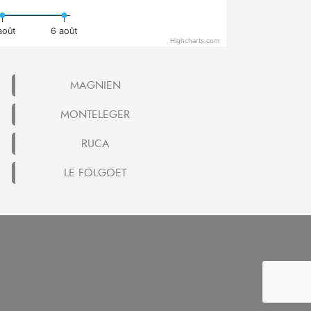
août
6 août
Highcharts.com
MAGNIEN
MONTELEGER
RUCA
LE FOLGOET