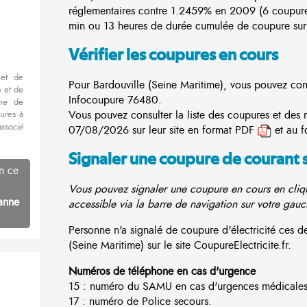
réglementaires contre 1.2459% en 2009 (6 coupur
min ou 13 heures de durée cumulée de coupure sur 
Vérifier les coupures en cours
met de
Pour Bardouville (Seine Maritime), vous pouvez consu
 et de
Infocoupure
76480.
nne de
Vous pouvez consulter la liste des coupures et des 
ures à
associé
07/08/2026 sur leur site en format PDF
et au f
Signaler une coupure de courant 
n ce
Vous pouvez signaler une coupure en cours en cliqu
anne
accessible via la barre de navigation sur votre gauc
Personne n'a signalé de coupure d'électricité ces 
(Seine Maritime) sur le site CoupureElectricite.fr.
Numéros de téléphone en cas d'urgence
15 : numéro du SAMU en cas d'urgences médicales
17 : numéro de Police secours.