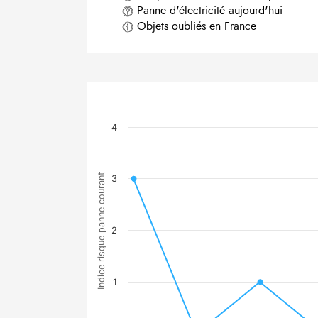
Panne d'électricité aujourd'hui
Objets oubliés en France
4
Indice risque panne courant
3
2
1