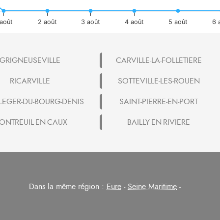
 août
2 août
3 août
4 août
5 août
6 
GRIGNEUSEVILLE
CARVILLE-LA-FOLLETIERE
RICARVILLE
SOTTEVILLE-LES-ROUEN
-LEGER-DU-BOURG-DENIS
SAINT-PIERRE-EN-PORT
ONTREUIL-EN-CAUX
BAILLY-EN-RIVIERE
Dans la même région :
Eure
-
Seine Maritime
-