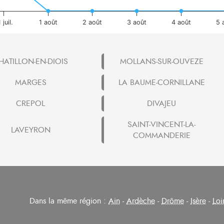
 juil.
1 août
2 août
3 août
4 août
5 
HATILLON-EN-DIOIS
MOLLANS-SUR-OUVEZE
MARGES
LA BAUME-CORNILLANE
CREPOL
DIVAJEU
SAINT-VINCENT-LA-
LAVEYRON
COMMANDERIE
Dans la même région :
Ain
-
Ardèche
-
Drôme
-
Isère
-
Loi