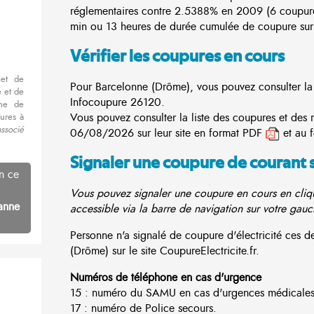
réglementaires contre 2.5388% en 2009 (6 coupur
min ou 13 heures de durée cumulée de coupure sur 
Vérifier les coupures en cours
met de
Pour Barcelonne (Drôme), vous pouvez consulter la l
 et de
Infocoupure
26120.
nne de
Vous pouvez consulter la liste des coupures et des 
ures à
associé
06/08/2026 sur leur site en format PDF
et au 
Signaler une coupure de courant 
n ce
Vous pouvez signaler une coupure en cours en cliqu
anne
accessible via la barre de navigation sur votre gauc
Personne n'a signalé de coupure d'électricité ces
(Drôme) sur le site CoupureElectricite.fr.
Numéros de téléphone en cas d'urgence
15 : numéro du SAMU en cas d'urgences médicales
17 : numéro de Police secours.