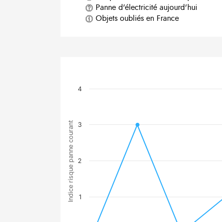
Panne d'électricité aujourd'hui
Objets oubliés en France
4
Indice risque panne courant
3
2
1