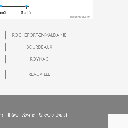
août
6 août
Highcharts.com
ROCHEFORT-EN-VALDAINE
BOURDEAUX
ROYNAC
REAUVILLE
re
-
Rhône
-
Savoie
-
Savoie (Haute)
-