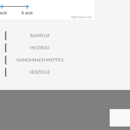
 août
8 août
Highcharts.com
BANTEUX
HESTRUD
SAINGHIN-EN-WEPPES
HERZEELE