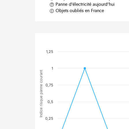
Panne d'électricité aujourd'hui
Objets oubliés en France
1,25
1
Indice risque panne courant
0,75
0,5
0,25