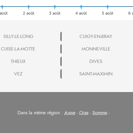
 août
2 août
3 août
4 août
5 août
6 
SILLY-LE-LONG
CUIGY-EN-BRAY
CUISE-LA-MOTTE
MONNEVILLE
THIEUX
DIVES
VEZ
SAINT-MAXIMIN
Dans la même région :
Aisne
-
Oise
-
Somme
-