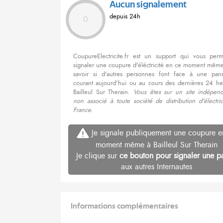
Aucun signalement
depuis 24h
0
CoupureElectricite.fr est un support qui vous per
signaler une coupure d'éléctricité en ce moment même
savoir si d'autres personnes font face à une pa
courant aujourd'hui ou au cours des dernières 24 he
Bailleul Sur Therain.
Vous êtes sur un site indépend
non associé à toute société de distribution d'électri
France.
Je signale publiquement une coupure e
moment même à Bailleul Sur Therain
Je clique sur
ce bouton pour signaler une p
aux autres Internautes
Informations complémentaires