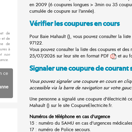
en 2009 (6 coupures longues > 3min ou 35 coupur
cumulée de coupure sur l'année).
Vérifier les coupures en cours
met de
Pour Baie Mahault (), vous pouvez consulter la liste
 et de
97122.
nne de
Vous pouvez consulter la liste des coupures et des 
ures à
et non
25/07/2026 sur leur site en format PDF
et au f
rance.
Signaler une coupure de courant 
n ce
Vous pouvez signaler une coupure en cours en cliqu
anne
accessible via la barre de navigation sur votre gauc
Une personne a signalé une coupure d'électricité 
Mahault () sur le site CoupureElectricite.fr.
Numéros de téléphone en cas d'urgence
15 : numéro du SAMU en cas d'urgences médicales
17 : numéro de Police secours.