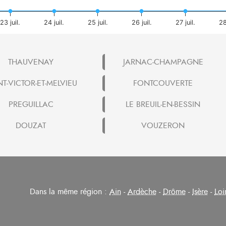
23 juil.
24 juil.
25 juil.
26 juil.
27 juil.
28
THAUVENAY
JARNAC-CHAMPAGNE
NT-VICTOR-ET-MELVIEU
FONTCOUVERTE
PREGUILLAC
LE BREUIL-EN-BESSIN
DOUZAT
VOUZERON
Dans la même région :
Ain
-
Ardèche
-
Drôme
-
Isère
-
Loi