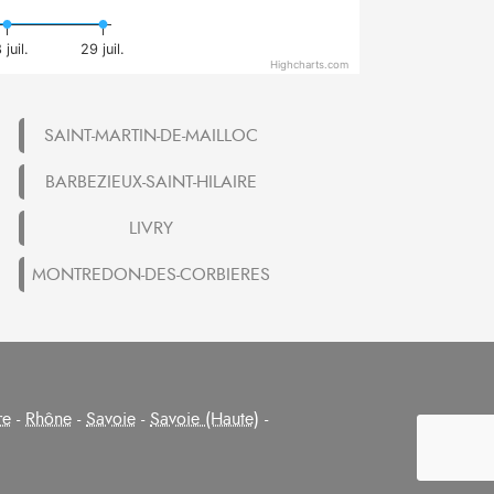
 juil.
29 juil.
Highcharts.com
SAINT-MARTIN-DE-MAILLOC
BARBEZIEUX-SAINT-HILAIRE
LIVRY
MONTREDON-DES-CORBIERES
re
-
Rhône
-
Savoie
-
Savoie (Haute)
-