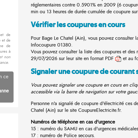
réglementaires contre 0.5901% en 2009 (6 coupur
min ou 13 heures de durée cumulée de coupure sur 
Vérifier les coupures en cours
met de
Pour Bage Le Chatel (Ain), vous pouvez consulter la 
 et de
Infocoupure
01380.
nne de
Vous pouvez consulter la liste des coupures et des 
ures à
et non
29/07/2026 sur leur site en format PDF
et au f
rance.
Signaler une coupure de courant 
n ce
Vous pouvez signaler une coupure en cours en cliqu
anne
accessible via la barre de navigation sur votre gauc
Personne n'a signalé de coupure d'électricité ces
Chatel (Ain) sur le site CoupureElectricite.fr.
Numéros de téléphone en cas d'urgence
15 : numéro du SAMU en cas d'urgences médicales
17 : numéro de Police secours.